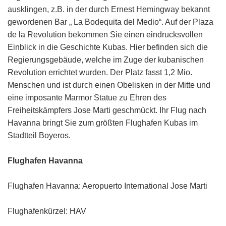
ausklingen, z.B. in der durch Ernest Hemingway bekannt
gewordenen Bar „ La Bodequita del Medio“. Auf der Plaza
de la Revolution bekommen Sie einen eindrucksvollen
Einblick in die Geschichte Kubas. Hier befinden sich die
Regierungsgebäude, welche im Zuge der kubanischen
Revolution errichtet wurden. Der Platz fasst 1,2 Mio.
Menschen und ist durch einen Obelisken in der Mitte und
eine imposante Marmor Statue zu Ehren des
Freiheitskämpfers Jose Marti geschmückt. Ihr Flug nach
Havanna bringt Sie zum größten Flughafen Kubas im
Stadtteil Boyeros.
Flughafen Havanna
Flughafen Havanna: Aeropuerto International Jose Marti
Flughafenkürzel: HAV