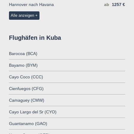
Hannover nach Havana
ab
1257 €
Alle anzeigen
Flughäfen in Kuba
Barocoa (BCA)
Bayamo (BYM)
Cayo Coco (CCC)
Cienfuegos (CFG)
Camaguey (CMW)
Cayo Largo del Sr (CYO)
Guantanamo (GAO)