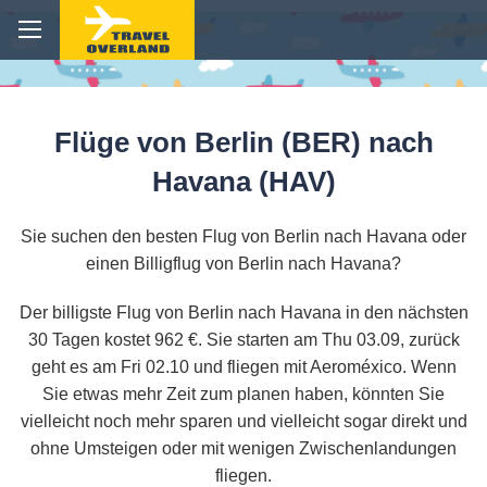
Flüge von Berlin (BER) nach
Havana (HAV)
Sie suchen den besten Flug von Berlin nach Havana oder
einen Billigflug von Berlin nach Havana?
Der billigste Flug von Berlin nach Havana in den nächsten
30 Tagen kostet 962 €. Sie starten am Thu 03.09, zurück
geht es am Fri 02.10 und fliegen mit Aeroméxico. Wenn
Sie etwas mehr Zeit zum planen haben, könnten Sie
vielleicht noch mehr sparen und vielleicht sogar direkt und
ohne Umsteigen oder mit wenigen Zwischenlandungen
fliegen.