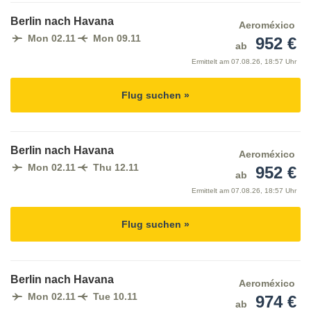
Berlin nach Havana
Aeroméxico
Mon 02.11
Mon 09.11
952 €
ab
Ermittelt am
07.08.26, 18:57 Uhr
Flug suchen »
Berlin nach Havana
Aeroméxico
Mon 02.11
Thu 12.11
952 €
ab
Ermittelt am
07.08.26, 18:57 Uhr
Flug suchen »
Berlin nach Havana
Aeroméxico
Mon 02.11
Tue 10.11
974 €
ab