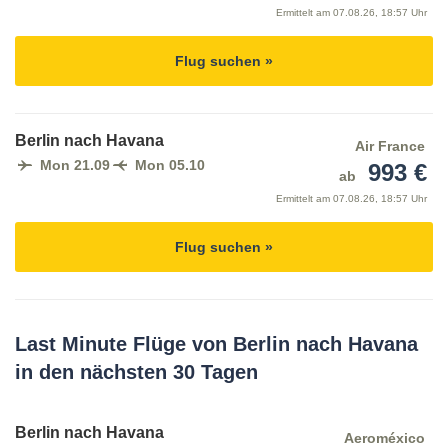
Ermittelt am
07.08.26, 18:57 Uhr
Flug suchen »
Berlin nach Havana
Air France
Mon 21.09
Mon 05.10
993 €
ab
Ermittelt am
07.08.26, 18:57 Uhr
Flug suchen »
Last Minute Flüge von Berlin nach Havana
in den nächsten 30 Tagen
Berlin nach Havana
Aeroméxico