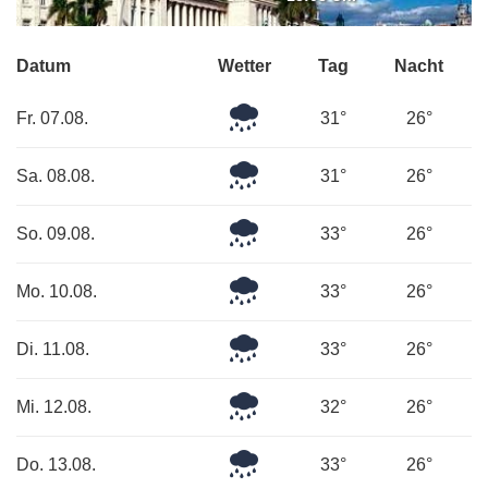
Datum
Wetter
Tag
Nacht
Mäßiger
Fr. 07.08.
31°
26°
Regen
Mäßiger
Sa. 08.08.
31°
26°
Regen
Mäßiger
So. 09.08.
33°
26°
Regen
Leichter
Mo. 10.08.
33°
26°
Regen
Leichter
Di. 11.08.
33°
26°
Regen
Leichter
Mi. 12.08.
32°
26°
Regen
Leichter
Do. 13.08.
33°
26°
Regen