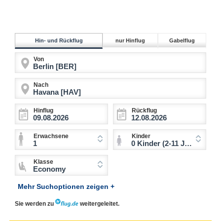
Hin- und Rückflug
nur Hinflug
Gabelflug
Von
Nach
Hinflug
Rückflug
Erwachsene
Kinder
1
0 Kinder (2-11 Jahre)
Klasse
Economy
Mehr Suchoptionen zeigen +
Sie werden zu
weitergeleitet.