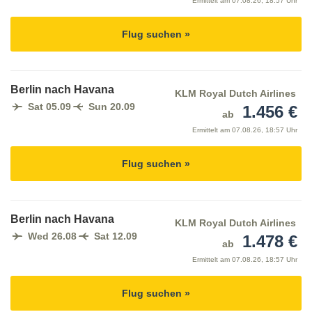
Ermittelt am
07.08.26, 18:57 Uhr
Flug suchen »
Berlin nach Havana
KLM Royal Dutch Airlines
Sat 05.09
Sun 20.09
1.456 €
ab
Ermittelt am
07.08.26, 18:57 Uhr
Flug suchen »
Berlin nach Havana
KLM Royal Dutch Airlines
Wed 26.08
Sat 12.09
1.478 €
ab
Ermittelt am
07.08.26, 18:57 Uhr
Flug suchen »