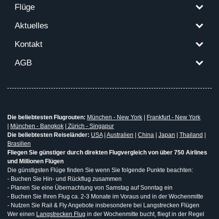
Flüge
Aktuelles
Kontakt
AGB
Die beliebtesten Flugrouten:
München - New York
|
Frankfurt - New York
|
München - Bangkok
|
Zürich - Singapur
Die beliebtesten Reiseländer:
USA
|
Australien
|
China
|
Japan
|
Thailand
|
Brasilien
Fliegen Sie günstiger durch direkten Flugvergleich von über 750 Airlines
und Millionen Flügen
Die günstigsten Flüge finden Sie wenn Sie folgende Punkte beachten:
- Buchen Sie Hin- und Rückflug zusammen
- Planen Sie eine Übernachtung von Samstag auf Sonntag ein
- Buchen Sie Ihren Flug ca. 2-3 Monate im Voraus und in der Wochenmitte
- Nutzen Sie Rail & Fly Angebote insbesondere bei Langstrecken Flügen
Wer einen
Langstrecken Flug
in der Wochenmitte bucht, fliegt in der Regel