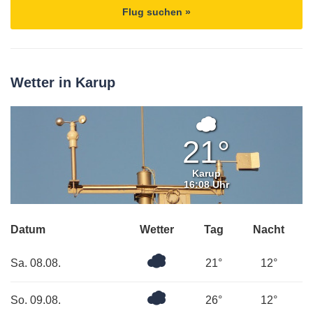
Flug suchen »
Wetter in Karup
Bedeckt
21°
Karup
16:08 Uhr
Datum
Wetter
Tag
Nacht
Überwiegend
Sa. 08.08.
21°
12°
bewölkt
Bedeckt
So. 09.08.
26°
12°