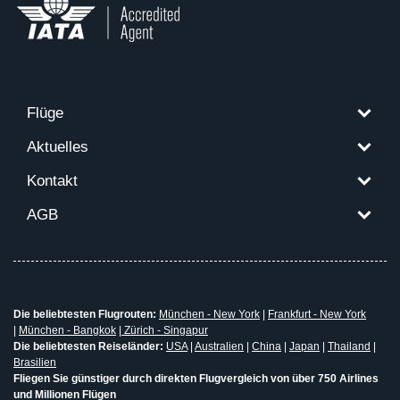
Flüge
Aktuelles
Kontakt
AGB
Die beliebtesten Flugrouten:
München - New York
|
Frankfurt - New York
|
München - Bangkok
|
Zürich - Singapur
Die beliebtesten Reiseländer:
USA
|
Australien
|
China
|
Japan
|
Thailand
|
Brasilien
Fliegen Sie günstiger durch direkten Flugvergleich von über 750 Airlines
und Millionen Flügen