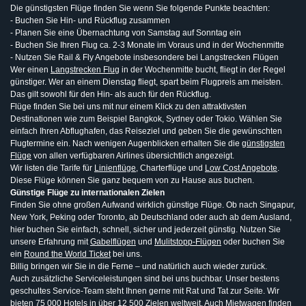
Die günstigsten Flüge finden Sie wenn Sie folgende Punkte beachten:
- Buchen Sie Hin- und Rückflug zusammen
- Planen Sie eine Übernachtung von Samstag auf Sonntag ein
- Buchen Sie Ihren Flug ca. 2-3 Monate im Voraus und in der Wochenmitte
- Nutzen Sie Rail & Fly Angebote insbesondere bei Langstrecken Flügen
Wer einen
Langstrecken Flug
in der Wochenmitte bucht, fliegt in der Regel
günstiger. Wer an einem Dienstag fliegt, spart beim Flugpreis am meisten.
Das gilt sowohl für den Hin- als auch für den Rückflug.
Flüge finden Sie bei uns mit nur einem Klick zu den attraktivsten
Destinationen wie zum Beispiel Bangkok, Sydney oder Tokio. Wählen Sie
einfach Ihren Abflughafen, das Reiseziel und geben Sie die gewünschten
Flugtermine ein. Nach wenigen Augenblicken erhalten Sie die
günstigsten
Flüge
von allen verfügbaren Airlines übersichtlich angezeigt.
Wir listen die Tarife für
Linienflüge
, Charterflüge und
Low Cost Angebote
.
Diese Flüge können Sie ganz bequem von zu Hause aus buchen.
Günstige Flüge zu internationalen Zielen
Finden Sie ohne großen Aufwand wirklich günstige Flüge. Ob nach Singapur,
New York, Peking oder Toronto, ab Deutschland oder auch ab dem Ausland,
hier buchen Sie einfach, schnell, sicher und jederzeit günstig. Nutzen Sie
unsere Erfahrung mit
Gabelflügen
und
Mulitstopp-Flügen
oder buchen Sie
ein
Round the World Ticket
bei uns.
Billig bringen wir Sie in die Ferne – und natürlich auch wieder zurück.
Auch zusätzliche Serviceleistungen sind bei uns buchbar. Unser bestens
geschultes Service-Team steht Ihnen gerne mit Rat und Tat zur Seite. Wir
bieten 75 000 Hotels in über 12 500 Zielen weltweit. Auch Mietwagen finden