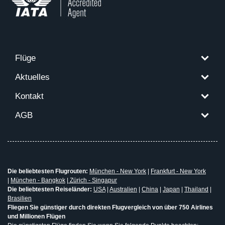
Flüge
Aktuelles
Kontakt
AGB
Die beliebtesten Flugrouten:
München - New York
|
Frankfurt - New York
|
München - Bangkok
|
Zürich - Singapur
Die beliebtesten Reiseländer:
USA
|
Australien
|
China
|
Japan
|
Thailand
|
Brasilien
Fliegen Sie günstiger durch direkten Flugvergleich von über 750 Airlines
und Millionen Flügen