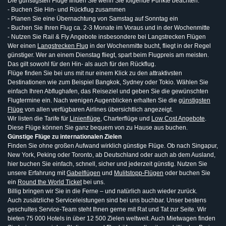
Die günstigsten Flüge finden Sie wenn Sie folgende Punkte beachten:
- Buchen Sie Hin- und Rückflug zusammen
- Planen Sie eine Übernachtung von Samstag auf Sonntag ein
- Buchen Sie Ihren Flug ca. 2-3 Monate im Voraus und in der Wochenmitte
- Nutzen Sie Rail & Fly Angebote insbesondere bei Langstrecken Flügen
Wer einen
Langstrecken Flug
in der Wochenmitte bucht, fliegt in der Regel
günstiger. Wer an einem Dienstag fliegt, spart beim Flugpreis am meisten.
Das gilt sowohl für den Hin- als auch für den Rückflug.
Flüge finden Sie bei uns mit nur einem Klick zu den attraktivsten
Destinationen wie zum Beispiel Bangkok, Sydney oder Tokio. Wählen Sie
einfach Ihren Abflughafen, das Reiseziel und geben Sie die gewünschten
Flugtermine ein. Nach wenigen Augenblicken erhalten Sie die
günstigsten
Flüge
von allen verfügbaren Airlines übersichtlich angezeigt.
Wir listen die Tarife für
Linienflüge
, Charterflüge und
Low Cost Angebote
.
Diese Flüge können Sie ganz bequem von zu Hause aus buchen.
Günstige Flüge zu internationalen Zielen
Finden Sie ohne großen Aufwand wirklich günstige Flüge. Ob nach Singapur,
New York, Peking oder Toronto, ab Deutschland oder auch ab dem Ausland,
hier buchen Sie einfach, schnell, sicher und jederzeit günstig. Nutzen Sie
unsere Erfahrung mit
Gabelflügen
und
Mulitstopp-Flügen
oder buchen Sie
ein
Round the World Ticket
bei uns.
Billig bringen wir Sie in die Ferne – und natürlich auch wieder zurück.
Auch zusätzliche Serviceleistungen sind bei uns buchbar. Unser bestens
geschultes Service-Team steht Ihnen gerne mit Rat und Tat zur Seite. Wir
bieten 75 000 Hotels in über 12 500 Zielen weltweit. Auch Mietwagen finden