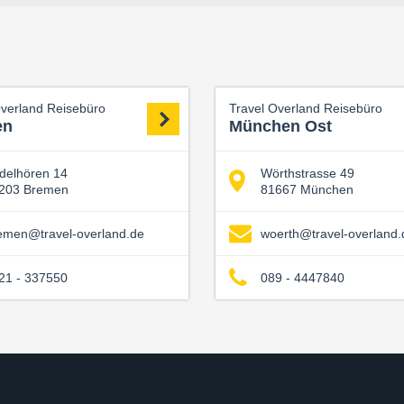
Overland Reisebüro
Travel Overland Reisebüro
en
München Ost
delhören 14
Wörthstrasse 49
203 Bremen
81667 München
emen@travel-overland.de
woerth@travel-overland.
21 - 337550
089 - 4447840