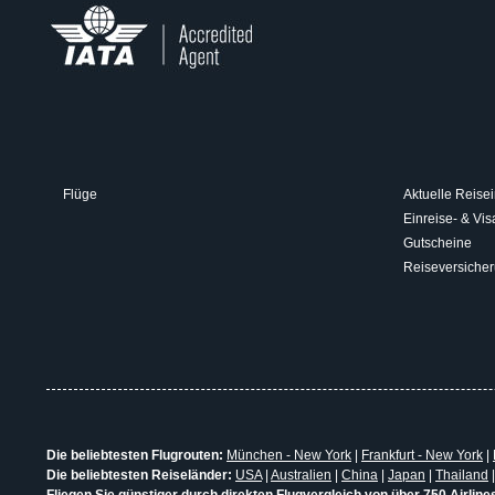
Flüge
Aktuelle Reisei
Einreise- & V
Gutscheine
Reiseversiche
Die beliebtesten Flugrouten:
München - New York
|
Frankfurt - New York
|
Die beliebtesten Reiseländer:
USA
|
Australien
|
China
|
Japan
|
Thailand