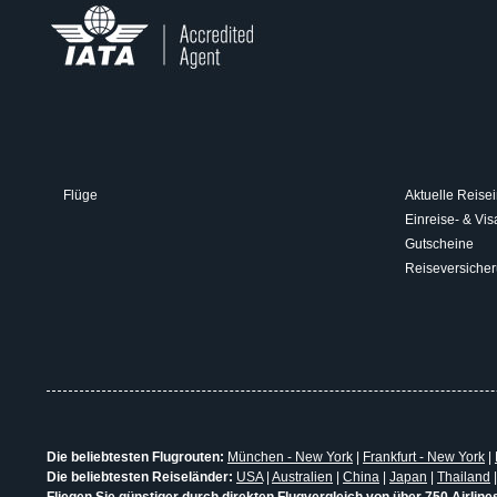
Flüge
Aktuelle Reisei
Einreise- & V
Gutscheine
Reiseversiche
Die beliebtesten Flugrouten:
München - New York
|
Frankfurt - New York
|
Die beliebtesten Reiseländer:
USA
|
Australien
|
China
|
Japan
|
Thailand