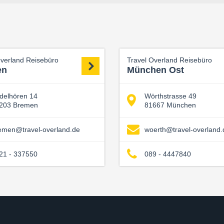
Overland Reisebüro
Travel Overland Reisebüro
en
München Ost
delhören 14
Wörthstrasse 49
203 Bremen
81667 München
emen@travel-overland.de
woerth@travel-overland.
21 - 337550
089 - 4447840