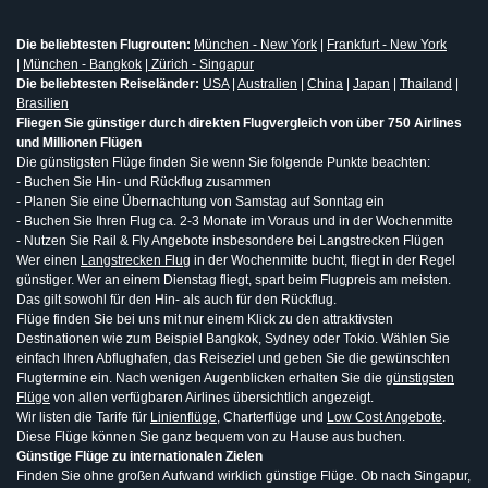
Die beliebtesten Flugrouten:
München - New York
|
Frankfurt - New York
|
München - Bangkok
|
Zürich - Singapur
Die beliebtesten Reiseländer:
USA
|
Australien
|
China
|
Japan
|
Thailand
|
Brasilien
Fliegen Sie günstiger durch direkten Flugvergleich von über 750 Airlines
und Millionen Flügen
Die günstigsten Flüge finden Sie wenn Sie folgende Punkte beachten:
- Buchen Sie Hin- und Rückflug zusammen
- Planen Sie eine Übernachtung von Samstag auf Sonntag ein
- Buchen Sie Ihren Flug ca. 2-3 Monate im Voraus und in der Wochenmitte
- Nutzen Sie Rail & Fly Angebote insbesondere bei Langstrecken Flügen
Wer einen
Langstrecken Flug
in der Wochenmitte bucht, fliegt in der Regel
günstiger. Wer an einem Dienstag fliegt, spart beim Flugpreis am meisten.
Das gilt sowohl für den Hin- als auch für den Rückflug.
Flüge finden Sie bei uns mit nur einem Klick zu den attraktivsten
Destinationen wie zum Beispiel Bangkok, Sydney oder Tokio. Wählen Sie
einfach Ihren Abflughafen, das Reiseziel und geben Sie die gewünschten
Flugtermine ein. Nach wenigen Augenblicken erhalten Sie die
günstigsten
Flüge
von allen verfügbaren Airlines übersichtlich angezeigt.
Wir listen die Tarife für
Linienflüge
, Charterflüge und
Low Cost Angebote
.
Diese Flüge können Sie ganz bequem von zu Hause aus buchen.
Günstige Flüge zu internationalen Zielen
Finden Sie ohne großen Aufwand wirklich günstige Flüge. Ob nach Singapur,