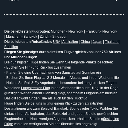
Die beliebtesten Flugrouten:
München - New York
|
Frankfurt - New York
|
München - Bangkok
|
Zürich - Singapur
Die beliebtesten Reiseländer:
USA
|
Australien
|
China
|
Japan
|
Thailand
|
Brasilien
Fliegen Sie günstiger durch direkten Flugvergleich von über 750 Airlines
und Millionen Flügen
Die günstigsten Flüge finden Sie wenn Sie folgende Punkte beachten:
- Buchen Sie Hin- und Rückflug zusammen
- Planen Sie eine Übernachtung von Samstag auf Sonntag ein
- Buchen Sie Ihren Flug ca. 2-3 Monate im Voraus und in der Wochenmitte
- Nutzen Sie Rail & Fly Angebote insbesondere bei Langstrecken Flügen
Wer einen
Langstrecken Flug
in der Wochenmitte bucht, fliegt in der Regel
günstiger. Wer an einem Dienstag fliegt, spart beim Flugpreis am meisten.
Das gilt sowohl für den Hin- als auch für den Rückflug.
Flüge finden Sie bei uns mit nur einem Klick zu den attraktivsten
Destinationen wie zum Beispiel Bangkok, Sydney oder Tokio. Wählen Sie
einfach Ihren Abflughafen, das Reiseziel und geben Sie die gewünschten
Flugtermine ein. Nach wenigen Augenblicken erhalten Sie die
günstigsten
Flüge
von allen verfügbaren Airlines übersichtlich angezeigt.