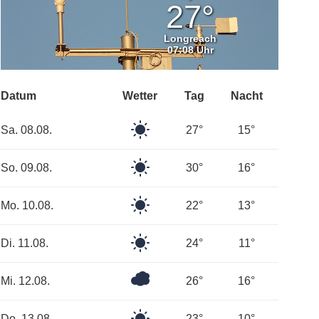
Himmel
27°
Longreach
07:08 Uhr
Datum
Wetter
Tag
Nacht
Klarer
Sa. 08.08.
27°
15°
Himmel
Klarer
So. 09.08.
30°
16°
Himmel
Klarer
Mo. 10.08.
22°
13°
Himmel
Klarer
Di. 11.08.
24°
11°
Himmel
Überwiegend
Mi. 12.08.
26°
16°
bewölkt
Klarer
Do. 13.08.
23°
10°