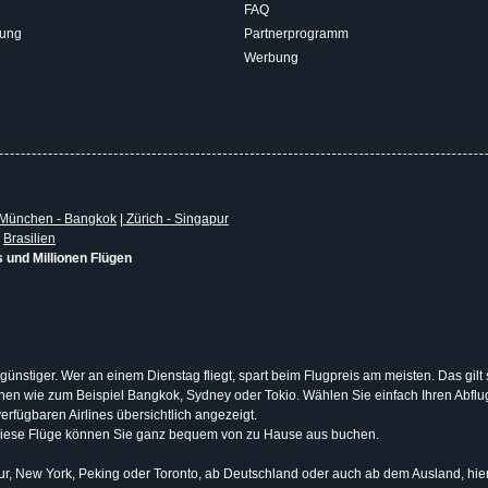
FAQ
rung
Partnerprogramm
Werbung
München - Bangkok
|
Zürich - Singapur
|
Brasilien
s und Millionen Flügen
 günstiger. Wer an einem Dienstag fliegt, spart beim Flugpreis am meisten. Das gilt
tionen wie zum Beispiel Bangkok, Sydney oder Tokio. Wählen Sie einfach Ihren Abf
erfügbaren Airlines übersichtlich angezeigt.
Diese Flüge können Sie ganz bequem von zu Hause aus buchen.
, New York, Peking oder Toronto, ab Deutschland oder auch ab dem Ausland, hier b