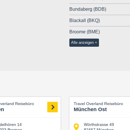
Bundaberg (BDB)
Blackall (BKQ)
Broome (BME)
Alle anzeigen
Overland Reisebüro
Travel Overland Reisebüro
en
München Ost
delhören 14
Wörthstrasse 49
203 Bremen
81667 München