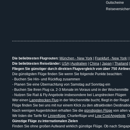
Gutscheine
Reiseversiche
Die beliebtesten Flugrouten:
München - New York
|
Frankfurt - New York
|
Die beliebtesten Reiseländer:
USA
|
Australien
|
China
|
Japan
|
Thailand
Fliegen Sie günstiger durch direkten Flugvergleich von über 750 Airline
Die günstigsten Flüge finden Sie wenn Sie folgende Punkte beachten:
- Buchen Sie Hin- und Rückflug zusammen
- Planen Sie eine Übernachtung von Samstag auf Sonntag ein
- Buchen Sie Ihren Flug ca. 2-3 Monate im Voraus und in der Wochenmitte
- Nutzen Sie Rail & Fly Angebote insbesondere bei Langstrecken Flügen
Wer einen
Langstrecken Flug
in der Wochenmitte bucht, fliegt in der Regel
Flüge finden Sie bei uns mit nur einem Klick zu den attraktivsten Destina
Nach wenigen Augenblicken erhalten Sie die
günstigsten Flüge
von allen v
Wir listen die Tarife für
Linienflüge
, Charterflüge und
Low Cost Angebote
. 
Günstige Flüge zu internationalen Zielen
Finden Sie ohne großen Aufwand wirklich günstige Flüge. Ob nach Singapur