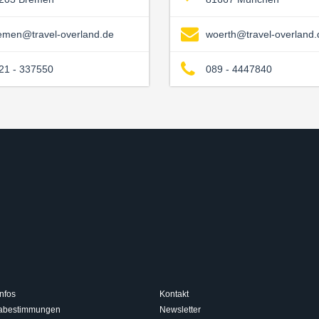
emen@travel-overland.de
woerth@travel-overland.
21 - 337550
089 - 4447840
nfos
Kontakt
isabestimmungen
Newsletter