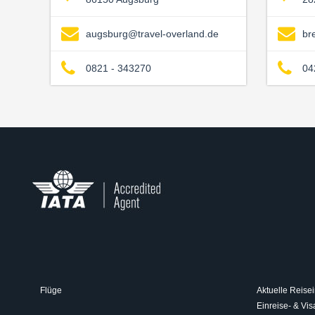
augsburg@travel-overland.de
br
0821 - 343270
04
Flüge
Aktuelle Reisei
Einreise- & V