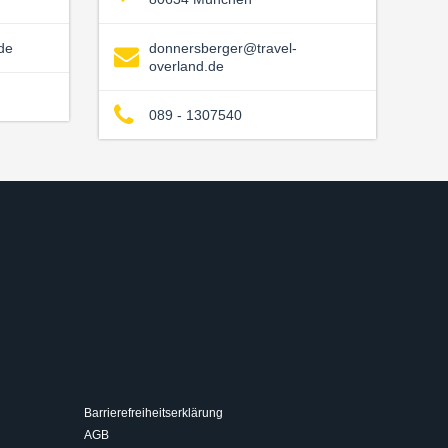
de
donnersberger@travel-
overland.de
089 - 1307540
Barrierefreiheitserklärung
AGB