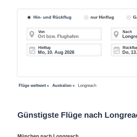
Hin- und Rückflug
nur Hinflug
G
Von
Nach
Hinflug
Rückflu
Flüge weltweit
Australien
Longreach
Günstigste Flüge nach Longreac
München nach Longreach