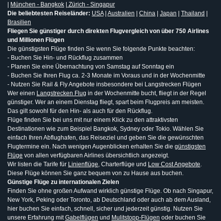
|
München - Bangkok
|
Zürich - Singapur
Die beliebtesten Reiseländer:
USA
|
Australien
|
China
|
Japan
|
Thailand
|
Brasilien
Fliegen Sie günstiger durch direkten Flugvergleich von über 750 Airlines
und Millionen Flügen
Die günstigsten Flüge finden Sie wenn Sie folgende Punkte beachten:
- Buchen Sie Hin- und Rückflug zusammen
- Planen Sie eine Übernachtung von Samstag auf Sonntag ein
- Buchen Sie Ihren Flug ca. 2-3 Monate im Voraus und in der Wochenmitte
- Nutzen Sie Rail & Fly Angebote insbesondere bei Langstrecken Flügen
Wer einen
Langstrecken Flug
in der Wochenmitte bucht, fliegt in der Regel
günstiger. Wer an einem Dienstag fliegt, spart beim Flugpreis am meisten.
Das gilt sowohl für den Hin- als auch für den Rückflug.
Flüge finden Sie bei uns mit nur einem Klick zu den attraktivsten
Destinationen wie zum Beispiel Bangkok, Sydney oder Tokio. Wählen Sie
einfach Ihren Abflughafen, das Reiseziel und geben Sie die gewünschten
Flugtermine ein. Nach wenigen Augenblicken erhalten Sie die
günstigsten
Flüge
von allen verfügbaren Airlines übersichtlich angezeigt.
Wir listen die Tarife für
Linienflüge
, Charterflüge und
Low Cost Angebote
.
Diese Flüge können Sie ganz bequem von zu Hause aus buchen.
Günstige Flüge zu internationalen Zielen
Finden Sie ohne großen Aufwand wirklich günstige Flüge. Ob nach Singapur,
New York, Peking oder Toronto, ab Deutschland oder auch ab dem Ausland,
hier buchen Sie einfach, schnell, sicher und jederzeit günstig. Nutzen Sie
unsere Erfahrung mit
Gabelflügen
und
Mulitstopp-Flügen
oder buchen Sie