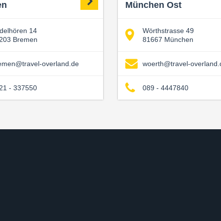
en
München Ost
delhören 14
Wörthstrasse 49
203 Bremen
81667 München
emen@travel-overland.de
woerth@travel-overland.
21 - 337550
089 - 4447840