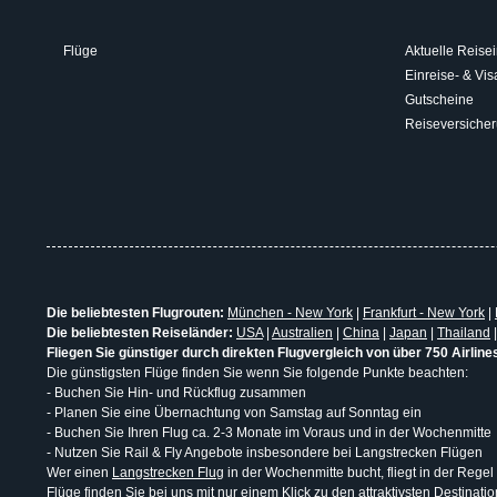
Flüge
Aktuelle Reisei
Einreise- & V
Gutscheine
Reiseversiche
Die beliebtesten Flugrouten:
München - New York
|
Frankfurt - New York
|
Die beliebtesten Reiseländer:
USA
|
Australien
|
China
|
Japan
|
Thailand
Fliegen Sie günstiger durch direkten Flugvergleich von über 750 Airline
Die günstigsten Flüge finden Sie wenn Sie folgende Punkte beachten:
- Buchen Sie Hin- und Rückflug zusammen
- Planen Sie eine Übernachtung von Samstag auf Sonntag ein
- Buchen Sie Ihren Flug ca. 2-3 Monate im Voraus und in der Wochenmitte
- Nutzen Sie Rail & Fly Angebote insbesondere bei Langstrecken Flügen
Wer einen
Langstrecken Flug
in der Wochenmitte bucht, fliegt in der Regel
Flüge finden Sie bei uns mit nur einem Klick zu den attraktivsten Destina