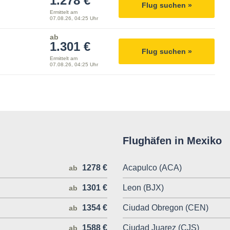
1.278 €
Flug suchen »
Ermittelt am
07.08.26, 04:25 Uhr
ab
1.301 €
Flug suchen »
Ermittelt am
07.08.26, 04:25 Uhr
Flughäfen in Mexiko
1278 €
Acapulco (ACA)
ab
1301 €
Leon (BJX)
ab
1354 €
Ciudad Obregon (CEN)
ab
1588 €
Ciudad Juarez (CJS)
ab