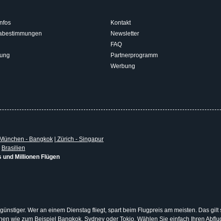
nfos
Kontakt
isabestimmungen
Newsletter
FAQ
rung
Partnerprogramm
Werbung
München - Bangkok
|
Zürich - Singapur
|
Brasilien
s und Millionen Flügen
 günstiger. Wer an einem Dienstag fliegt, spart beim Flugpreis am meisten. Das gilt
tionen wie zum Beispiel Bangkok, Sydney oder Tokio. Wählen Sie einfach Ihren Abf