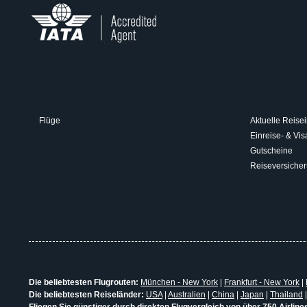
Flüge
Aktuelle Reisei
Einreise- & V
Gutscheine
Reiseversiche
Die beliebtesten Flugrouten:
München - New York
|
Frankfurt - New York
|
Die beliebtesten Reiseländer:
USA
|
Australien
|
China
|
Japan
|
Thailand