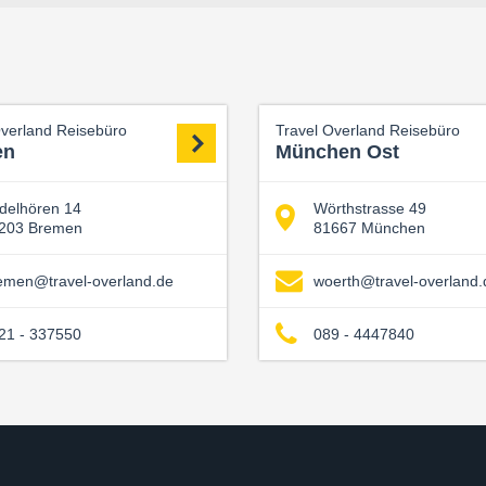
Overland Reisebüro
Travel Overland Reisebüro
en
München Ost
delhören 14
Wörthstrasse 49
203 Bremen
81667 München
emen@travel-overland.de
woerth@travel-overland.
21 - 337550
089 - 4447840