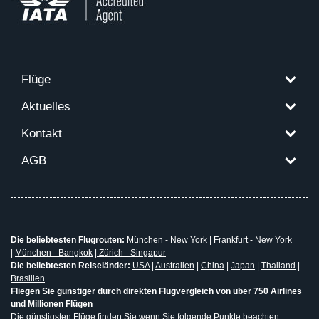
Flüge
Aktuelles
Kontakt
AGB
Die beliebtesten Flugrouten:
München - New York
|
Frankfurt - New York
|
München - Bangkok
|
Zürich - Singapur
Die beliebtesten Reiseländer:
USA
|
Australien
|
China
|
Japan
|
Thailand
|
Brasilien
Fliegen Sie günstiger durch direkten Flugvergleich von über 750 Airlines
und Millionen Flügen
Die günstigsten Flüge finden Sie wenn Sie folgende Punkte beachten: