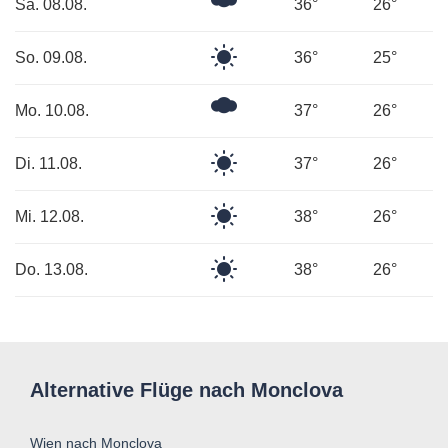
Ein
Sa. 08.08.
36°
26°
paar
Wolken
Klarer
So. 09.08.
36°
25°
Himmel
Ein
Mo. 10.08.
37°
26°
paar
Wolken
Klarer
Di. 11.08.
37°
26°
Himmel
Klarer
Mi. 12.08.
38°
26°
Himmel
Klarer
Do. 13.08.
38°
26°
Himmel
Alternative Flüge nach Monclova
Wien nach Monclova