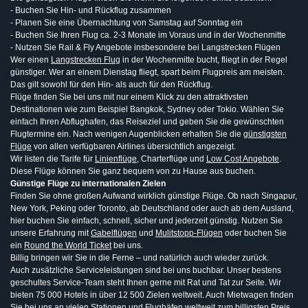
- Buchen Sie Hin- und Rückflug zusammen
- Planen Sie eine Übernachtung von Samstag auf Sonntag ein
- Buchen Sie Ihren Flug ca. 2-3 Monate im Voraus und in der Wochenmitte
- Nutzen Sie Rail & Fly Angebote insbesondere bei Langstrecken Flügen
Wer einen
Langstrecken Flug
in der Wochenmitte bucht, fliegt in der Regel
günstiger. Wer an einem Dienstag fliegt, spart beim Flugpreis am meisten.
Das gilt sowohl für den Hin- als auch für den Rückflug.
Flüge finden Sie bei uns mit nur einem Klick zu den attraktivsten
Destinationen wie zum Beispiel Bangkok, Sydney oder Tokio. Wählen Sie
einfach Ihren Abflughafen, das Reiseziel und geben Sie die gewünschten
Flugtermine ein. Nach wenigen Augenblicken erhalten Sie die
günstigsten
Flüge
von allen verfügbaren Airlines übersichtlich angezeigt.
Wir listen die Tarife für
Linienflüge
, Charterflüge und
Low Cost Angebote
.
Diese Flüge können Sie ganz bequem von zu Hause aus buchen.
Günstige Flüge zu internationalen Zielen
Finden Sie ohne großen Aufwand wirklich günstige Flüge. Ob nach Singapur,
New York, Peking oder Toronto, ab Deutschland oder auch ab dem Ausland,
hier buchen Sie einfach, schnell, sicher und jederzeit günstig. Nutzen Sie
unsere Erfahrung mit
Gabelflügen
und
Mulitstopp-Flügen
oder buchen Sie
ein
Round the World Ticket
bei uns.
Billig bringen wir Sie in die Ferne – und natürlich auch wieder zurück.
Auch zusätzliche Serviceleistungen sind bei uns buchbar. Unser bestens
geschultes Service-Team steht Ihnen gerne mit Rat und Tat zur Seite. Wir
bieten 75 000 Hotels in über 12 500 Zielen weltweit. Auch Mietwagen finden
Sie bei uns an vielen Stationen und Flughäfen weltweit zum billigsten Preis.