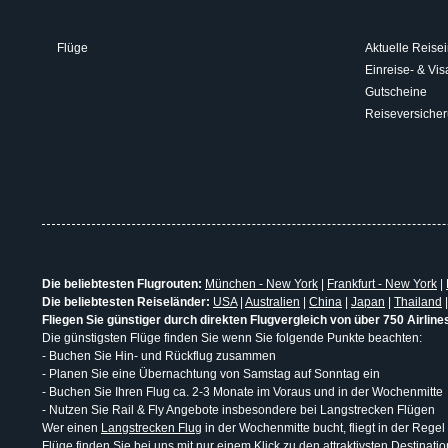
Flüge
Aktuelle Reisei
Einreise- & V
Gutscheine
Reiseversiche
Die beliebtesten Flugrouten:
München - New York
|
Frankfurt - New York
|
Die beliebtesten Reiseländer:
USA
|
Australien
|
China
|
Japan
|
Thailand
Fliegen Sie günstiger durch direkten Flugvergleich von über 750 Airline
Die günstigsten Flüge finden Sie wenn Sie folgende Punkte beachten:
- Buchen Sie Hin- und Rückflug zusammen
- Planen Sie eine Übernachtung von Samstag auf Sonntag ein
- Buchen Sie Ihren Flug ca. 2-3 Monate im Voraus und in der Wochenmitte
- Nutzen Sie Rail & Fly Angebote insbesondere bei Langstrecken Flügen
Wer einen
Langstrecken Flug
in der Wochenmitte bucht, fliegt in der Regel
Flüge finden Sie bei uns mit nur einem Klick zu den attraktivsten Destina