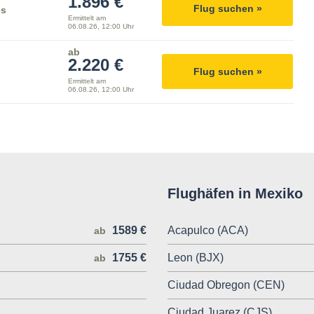
1.896 €
Flug suchen »
es
Ermittelt am
06.08.26, 12:00 Uhr
ab
2.220 €
Flug suchen »
Ermittelt am
06.08.26, 12:00 Uhr
Flughäfen in Mexiko
1589 €
Acapulco (ACA)
ab
1755 €
Leon (BJX)
ab
Ciudad Obregon (CEN)
Ciudad Juarez (CJS)