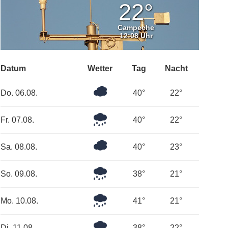
22°
Campeche
12:08 Uhr
Datum
Wetter
Tag
Nacht
Überwiegend
Do. 06.08.
40°
22°
bewölkt
Leichter
Fr. 07.08.
40°
22°
Regen
Überwiegend
Sa. 08.08.
40°
23°
bewölkt
Leichter
So. 09.08.
38°
21°
Regen
Leichter
Mo. 10.08.
41°
21°
Regen
Leichter
Di. 11.08.
38°
22°