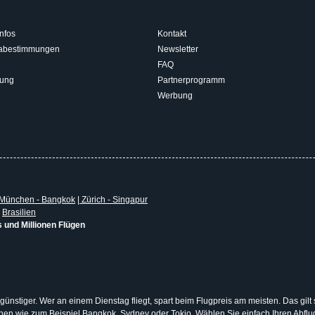
nfos
Kontakt
isabestimmungen
Newsletter
FAQ
rung
Partnerprogramm
Werbung
München - Bangkok
|
Zürich - Singapur
|
Brasilien
s und Millionen Flügen
 günstiger. Wer an einem Dienstag fliegt, spart beim Flugpreis am meisten. Das gilt
tionen wie zum Beispiel Bangkok, Sydney oder Tokio. Wählen Sie einfach Ihren Abf