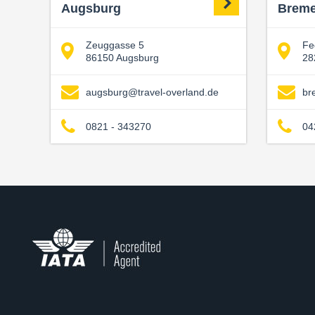
Augsburg
Brem
Zeuggasse 5
Fe
86150 Augsburg
28
augsburg@travel-overland.de
br
0821 - 343270
04