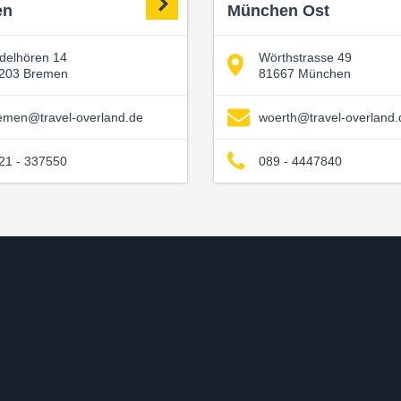
en
München Ost
delhören 14
Wörthstrasse 49
203 Bremen
81667 München
emen@travel-overland.de
woerth@travel-overland.
21 - 337550
089 - 4447840