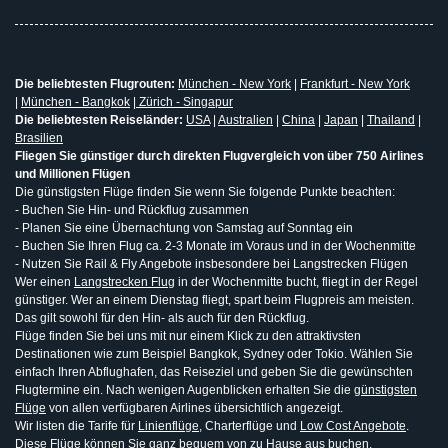
Die beliebtesten Flugrouten:
München - New York
|
Frankfurt - New York
|
München - Bangkok
|
Zürich - Singapur
Die beliebtesten Reiseländer:
USA
|
Australien
|
China
|
Japan
|
Thailand
|
Brasilien
Fliegen Sie günstiger durch direkten Flugvergleich von über 750 Airlines
und Millionen Flügen
Die günstigsten Flüge finden Sie wenn Sie folgende Punkte beachten:
- Buchen Sie Hin- und Rückflug zusammen
- Planen Sie eine Übernachtung von Samstag auf Sonntag ein
- Buchen Sie Ihren Flug ca. 2-3 Monate im Voraus und in der Wochenmitte
- Nutzen Sie Rail & Fly Angebote insbesondere bei Langstrecken Flügen
Wer einen
Langstrecken Flug
in der Wochenmitte bucht, fliegt in der Regel
günstiger. Wer an einem Dienstag fliegt, spart beim Flugpreis am meisten.
Das gilt sowohl für den Hin- als auch für den Rückflug.
Flüge finden Sie bei uns mit nur einem Klick zu den attraktivsten
Destinationen wie zum Beispiel Bangkok, Sydney oder Tokio. Wählen Sie
einfach Ihren Abflughafen, das Reiseziel und geben Sie die gewünschten
Flugtermine ein. Nach wenigen Augenblicken erhalten Sie die
günstigsten
Flüge
von allen verfügbaren Airlines übersichtlich angezeigt.
Wir listen die Tarife für
Linienflüge
, Charterflüge und
Low Cost Angebote
.
Diese Flüge können Sie ganz bequem von zu Hause aus buchen.