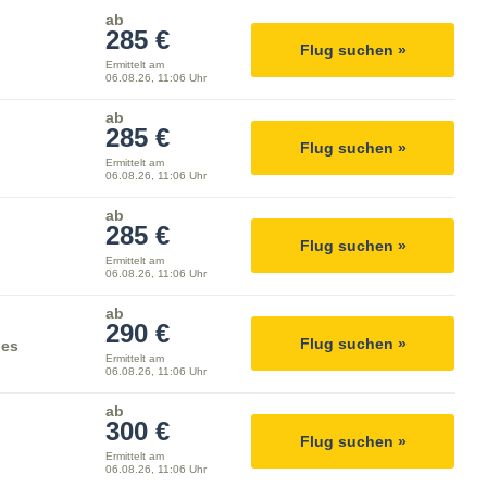
ab
285 €
Flug suchen »
Ermittelt am
06.08.26, 11:06 Uhr
ab
285 €
Flug suchen »
Ermittelt am
06.08.26, 11:06 Uhr
ab
285 €
Flug suchen »
Ermittelt am
06.08.26, 11:06 Uhr
ab
290 €
Flug suchen »
nes
Ermittelt am
06.08.26, 11:06 Uhr
ab
300 €
Flug suchen »
Ermittelt am
06.08.26, 11:06 Uhr