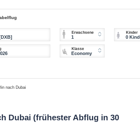
abelflug
Erwachsene
Kinder
1
0 Kinder (2-11 
g
Klasse
Economy
lin nach Dubai
h Dubai (frühester Abflug in 30