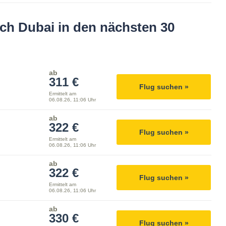
ach Dubai in den nächsten 30
ab
311 €
Flug suchen »
Ermittelt am
06.08.26, 11:06 Uhr
ab
322 €
Flug suchen »
Ermittelt am
06.08.26, 11:06 Uhr
ab
322 €
Flug suchen »
Ermittelt am
06.08.26, 11:06 Uhr
ab
330 €
Flug suchen »