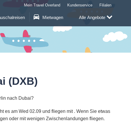
Mein Travel Overland
Kundenservice
Filialen
uschalreisen
Mietwagen
Alle Angebote
ai (DXB)
rlin nach Dubai?
geht es am Wed 02.09 und fliegen mit . Wenn Sie etwas
eigen oder mit wenigen Zwischenlandungen fliegen.