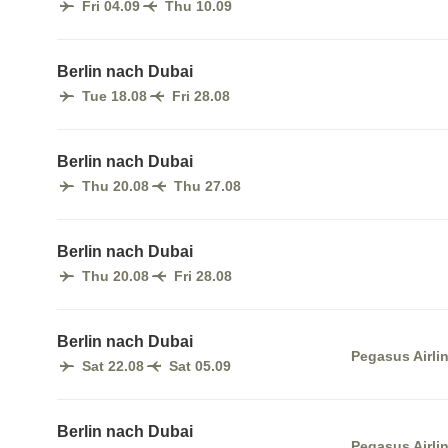
Fri 04.09
Thu 10.09
Berlin nach Dubai
Tue 18.08
Fri 28.08
Berlin nach Dubai
Thu 20.08
Thu 27.08
Berlin nach Dubai
Thu 20.08
Fri 28.08
Berlin nach Dubai
Pegasus Airli
Sat 22.08
Sat 05.09
Berlin nach Dubai
Pegasus Airli