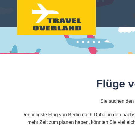
Flüge v
Sie suchen den 
Der billigste Flug von Berlin nach Dubai in den näch
mehr Zeit zum planen haben, könnten Sie vielleic