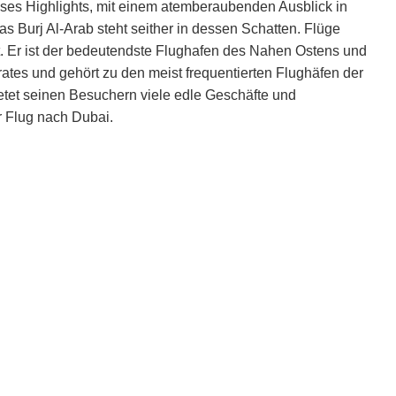
ses Highlights, mit einem atemberaubenden Ausblick in
as Burj Al-Arab steht seither in dessen Schatten. Flüge
t. Er ist der bedeutendste Flughafen des Nahen Ostens und
ates und gehört zu den meist frequentierten Flughäfen der
etet seinen Besuchern viele edle Geschäfte und
r Flug nach Dubai.