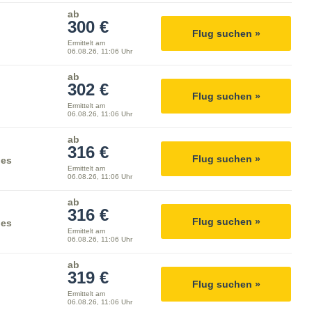
ab
300 €
Flug suchen »
Ermittelt am
06.08.26, 11:06 Uhr
ab
302 €
Flug suchen »
Ermittelt am
06.08.26, 11:06 Uhr
ab
316 €
Flug suchen »
nes
Ermittelt am
06.08.26, 11:06 Uhr
ab
316 €
Flug suchen »
nes
Ermittelt am
06.08.26, 11:06 Uhr
ab
319 €
Flug suchen »
Ermittelt am
06.08.26, 11:06 Uhr