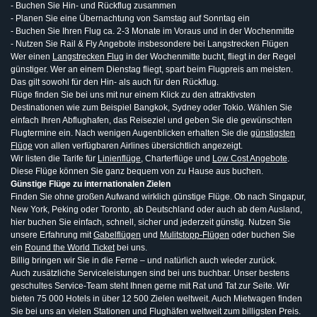
- Buchen Sie Hin- und Rückflug zusammen
- Planen Sie eine Übernachtung von Samstag auf Sonntag ein
- Buchen Sie Ihren Flug ca. 2-3 Monate im Voraus und in der Wochenmitte
- Nutzen Sie Rail & Fly Angebote insbesondere bei Langstrecken Flügen
Wer einen
Langstrecken Flug
in der Wochenmitte bucht, fliegt in der Regel
günstiger. Wer an einem Dienstag fliegt, spart beim Flugpreis am meisten.
Das gilt sowohl für den Hin- als auch für den Rückflug.
Flüge finden Sie bei uns mit nur einem Klick zu den attraktivsten
Destinationen wie zum Beispiel Bangkok, Sydney oder Tokio. Wählen Sie
einfach Ihren Abflughafen, das Reiseziel und geben Sie die gewünschten
Flugtermine ein. Nach wenigen Augenblicken erhalten Sie die
günstigsten
Flüge
von allen verfügbaren Airlines übersichtlich angezeigt.
Wir listen die Tarife für
Linienflüge
, Charterflüge und
Low Cost Angebote
.
Diese Flüge können Sie ganz bequem von zu Hause aus buchen.
Günstige Flüge zu internationalen Zielen
Finden Sie ohne großen Aufwand wirklich günstige Flüge. Ob nach Singapur,
New York, Peking oder Toronto, ab Deutschland oder auch ab dem Ausland,
hier buchen Sie einfach, schnell, sicher und jederzeit günstig. Nutzen Sie
unsere Erfahrung mit
Gabelflügen
und
Mulitstopp-Flügen
oder buchen Sie
ein
Round the World Ticket
bei uns.
Billig bringen wir Sie in die Ferne – und natürlich auch wieder zurück.
Auch zusätzliche Serviceleistungen sind bei uns buchbar. Unser bestens
geschultes Service-Team steht Ihnen gerne mit Rat und Tat zur Seite. Wir
bieten 75 000 Hotels in über 12 500 Zielen weltweit. Auch Mietwagen finden
Sie bei uns an vielen Stationen und Flughäfen weltweit zum billigsten Preis.