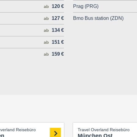
120 €
Prag (PRG)
ab
127 €
Brno Bus station (ZDN)
ab
134 €
ab
151 €
ab
159 €
ab
Overland Reisebüro
Travel Overland Reisebüro
en
München Ost