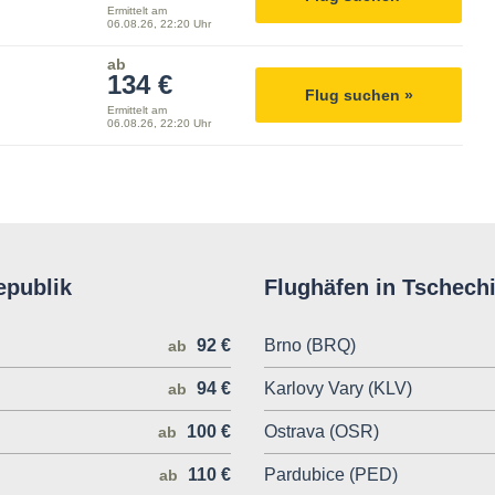
Ermittelt am
06.08.26, 22:20 Uhr
ab
134 €
Flug suchen »
Ermittelt am
06.08.26, 22:20 Uhr
epublik
Flughäfen in Tschech
92 €
Brno (BRQ)
ab
94 €
Karlovy Vary (KLV)
ab
100 €
Ostrava (OSR)
ab
110 €
Pardubice (PED)
ab