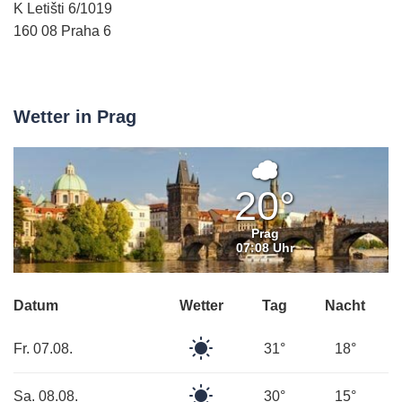
K Letišti 6/1019
160 08 Praha 6
Wetter in Prag
Überwiege
bewölkt
20°
Prag
07:08 Uhr
Datum
Wetter
Tag
Nacht
Klarer
Fr. 07.08.
31°
18°
Himmel
Klarer
Sa. 08.08.
30°
15°