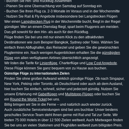
- Buchen Sie Hin- und Rückflug zusammen
- Planen Sie eine Übernachtung von Samstag auf Sonntag ein
- Buchen Sie Ihren Flug ca. 2-3 Monate im Voraus und in der Wochenmitte
- Nutzen Sie Rail & Fly Angebote insbesondere bei Langstrecken Flügen
Wer einen
Langstrecken Flug
in der Wochenmitte bucht, fliegt in der Regel
günstiger. Wer an einem Dienstag fliegt, spart beim Flugpreis am meisten.
Das gilt sowohl für den Hin- als auch für den Rückflug.
Flüge finden Sie bei uns mit nur einem Klick zu den attraktivsten
Destinationen wie zum Beispiel Bangkok, Sydney oder Tokio. Wählen Sie
einfach Ihren Abflughafen, das Reiseziel und geben Sie die gewünschten
Flugtermine ein. Nach wenigen Augenblicken erhalten Sie die
günstigsten
Flüge
von allen verfügbaren Airlines übersichtlich angezeigt.
Wir listen die Tarife für
Linienflüge
, Charterflüge und
Low Cost Angebote
.
Diese Flüge können Sie ganz bequem von zu Hause aus buchen.
Günstige Flüge zu internationalen Zielen
Finden Sie ohne großen Aufwand wirklich günstige Flüge. Ob nach Singapur,
New York, Peking oder Toronto, ab Deutschland oder auch ab dem Ausland,
hier buchen Sie einfach, schnell, sicher und jederzeit günstig. Nutzen Sie
unsere Erfahrung mit
Gabelflügen
und
Mulitstopp-Flügen
oder buchen Sie
ein
Round the World Ticket
bei uns.
Billig bringen wir Sie in die Ferne – und natürlich auch wieder zurück.
Auch zusätzliche Serviceleistungen sind bei uns buchbar. Unser bestens
geschultes Service-Team steht Ihnen gerne mit Rat und Tat zur Seite. Wir
bieten 75 000 Hotels in über 12 500 Zielen weltweit. Auch Mietwagen finden
Sie bei uns an vielen Stationen und Flughäfen weltweit zum billigsten Preis.