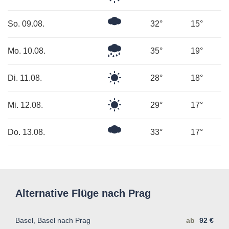
Himmel
Ein
So. 09.08.
32°
15°
paar
Wolken
Mäßiger
Mo. 10.08.
35°
19°
Regen
Klarer
Di. 11.08.
28°
18°
Himmel
Klarer
Mi. 12.08.
29°
17°
Himmel
Ein
Do. 13.08.
33°
17°
paar
Wolken
Alternative Flüge nach Prag
Basel, Basel nach Prag
ab
92 €