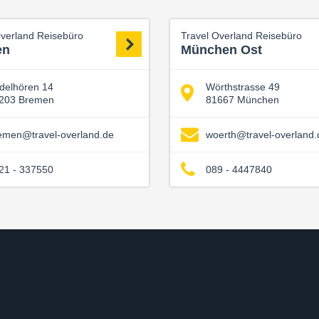
Overland Reisebüro
Travel Overland Reisebüro
en
München Ost
delhören 14
Wörthstrasse 49
203 Bremen
81667 München
emen@travel-overland.de
woerth@travel-overland.
21 - 337550
089 - 4447840