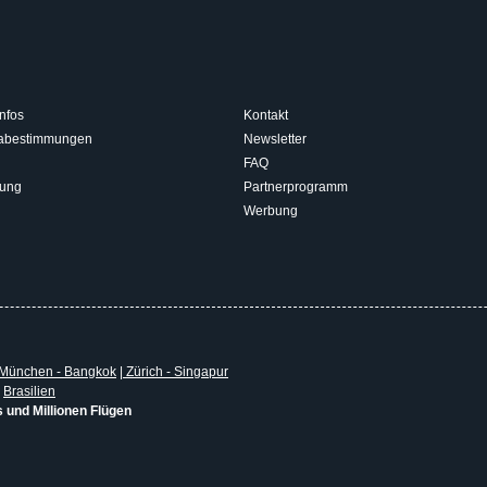
nfos
Kontakt
isabestimmungen
Newsletter
FAQ
rung
Partnerprogramm
Werbung
München - Bangkok
|
Zürich - Singapur
|
Brasilien
s und Millionen Flügen