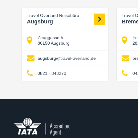
Travel Overland Reisebüro
Travel 
Augsburg
Brem
Zeuggasse 5
Fe
86150 Augsburg
28
augsburg@travel-overland.de
br
0821 - 343270
04