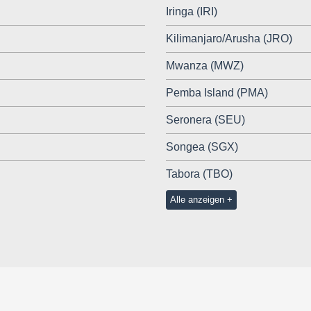
Iringa (IRI)
Kilimanjaro/Arusha (JRO)
Mwanza (MWZ)
Pemba Island (PMA)
Seronera (SEU)
Songea (SGX)
Tabora (TBO)
Alle anzeigen