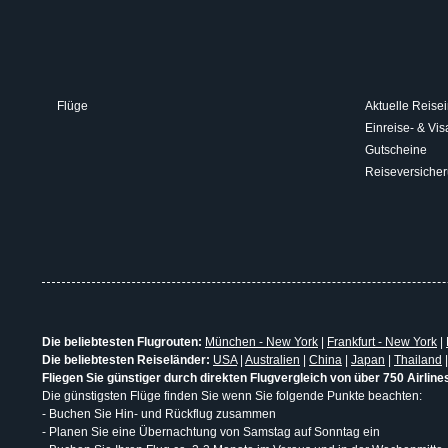
Flüge
Aktuelle Reisei
Einreise- & V
Gutscheine
Reiseversiche
Die beliebtesten Flugrouten:
München - New York
|
Frankfurt - New York
|
Die beliebtesten Reiseländer:
USA
|
Australien
|
China
|
Japan
|
Thailand
Fliegen Sie günstiger durch direkten Flugvergleich von über 750 Airline
Die günstigsten Flüge finden Sie wenn Sie folgende Punkte beachten:
- Buchen Sie Hin- und Rückflug zusammen
- Planen Sie eine Übernachtung von Samstag auf Sonntag ein