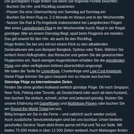
Die günstigsten Flüge finden Sie wenn Sie folgende Punkte beachten:
- Buchen Sie Hin- und Rückflug zusammen
- Planen Sie eine Übernachtung von Samstag auf Sonntag ein
- Buchen Sie Ihren Flug ca. 2-3 Monate im Voraus und in der Wochenmitte
- Nutzen Sie Rail & Fly Angebote insbesondere bei Langstrecken Flügen
Wer einen
Langstrecken Flug
in der Wochenmitte bucht, fliegt in der Regel
günstiger. Wer an einem Dienstag fliegt, spart beim Flugpreis am meisten.
Das gilt sowohl für den Hin- als auch für den Rückflug.
Flüge finden Sie bei uns mit nur einem Klick zu den attraktivsten
Destinationen wie zum Beispiel Bangkok, Sydney oder Tokio. Wählen Sie
einfach Ihren Abflughafen, das Reiseziel und geben Sie die gewünschten
Flugtermine ein. Nach wenigen Augenblicken erhalten Sie die
günstigsten
Flüge
von allen verfügbaren Airlines übersichtlich angezeigt.
Wir listen die Tarife für
Linienflüge
, Charterflüge und
Low Cost Angebote
.
Diese Flüge können Sie ganz bequem von zu Hause aus buchen.
Günstige Flüge zu internationalen Zielen
Finden Sie ohne großen Aufwand wirklich günstige Flüge. Ob nach Singapur,
New York, Peking oder Toronto, ab Deutschland oder auch ab dem Ausland,
hier buchen Sie einfach, schnell, sicher und jederzeit günstig. Nutzen Sie
unsere Erfahrung mit
Gabelflügen
und
Mulitstopp-Flügen
oder buchen Sie
ein
Round the World Ticket
bei uns.
Billig bringen wir Sie in die Ferne – und natürlich auch wieder zurück.
Auch zusätzliche Serviceleistungen sind bei uns buchbar. Unser bestens
geschultes Service-Team steht Ihnen gerne mit Rat und Tat zur Seite. Wir
bieten 75 000 Hotels in über 12 500 Zielen weltweit. Auch Mietwagen finden