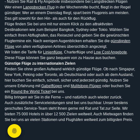
- Nutzen Sie Rail & Fly Angebote insbesondere bei Langstrecken Flügen
Wer einen
Langstrecken Flug
in der Wochenmitte bucht, fliegt in der Regel
günstiger. Wer an einem Dienstag fliegt, spart beim Flugpreis am meisten.
Das gilt sowohl für den Hin- als auch für den Rückflug.
Flüge finden Sie bei uns mit nur einem Klick zu den attraktivsten
Destinationen wie zum Beispiel Bangkok, Sydney oder Tokio. Wählen Sie
einfach Ihren Abflughafen, das Reiseziel und geben Sie die gewünschten
Flugtermine ein. Nach wenigen Augenblicken erhalten Sie die
günstigsten
Flüge
von allen verfügbaren Airlines übersichtlich angezeigt.
Wir listen die Tarife für
Linienflüge
, Charterflüge und
Low Cost Angebote
.
Diese Flüge können Sie ganz bequem von zu Hause aus buchen.
Günstige Flüge zu internationalen Zielen
Finden Sie ohne großen Aufwand wirklich günstige Flüge. Ob nach Singapur,
New York, Peking oder Toronto, ab Deutschland oder auch ab dem Ausland,
hier buchen Sie einfach, schnell, sicher und jederzeit günstig. Nutzen Sie
unsere Erfahrung mit
Gabelflügen
und
Mulitstopp-Flügen
oder buchen Sie
ein
Round the World Ticket
bei uns.
Billig bringen wir Sie in die Ferne – und natürlich auch wieder zurück.
Auch zusätzliche Serviceleistungen sind bei uns buchbar. Unser bestens
geschultes Service-Team steht Ihnen gerne mit Rat und Tat zur Seite. Wir
bieten 75 000 Hotels in über 12 500 Zielen weltweit. Auch Mietwagen finden
Sie bei uns an vielen Stationen und Flughäfen weltweit zum billigsten Preis.