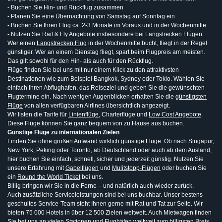
- Buchen Sie Hin- und Rückflug zusammen
- Planen Sie eine Übernachtung von Samstag auf Sonntag ein
- Buchen Sie Ihren Flug ca. 2-3 Monate im Voraus und in der Wochenmitte
- Nutzen Sie Rail & Fly Angebote insbesondere bei Langstrecken Flügen
Wer einen
Langstrecken Flug
in der Wochenmitte bucht, fliegt in der Regel
günstiger. Wer an einem Dienstag fliegt, spart beim Flugpreis am meisten.
Das gilt sowohl für den Hin- als auch für den Rückflug.
Flüge finden Sie bei uns mit nur einem Klick zu den attraktivsten
Destinationen wie zum Beispiel Bangkok, Sydney oder Tokio. Wählen Sie
einfach Ihren Abflughafen, das Reiseziel und geben Sie die gewünschten
Flugtermine ein. Nach wenigen Augenblicken erhalten Sie die
günstigsten
Flüge
von allen verfügbaren Airlines übersichtlich angezeigt.
Wir listen die Tarife für
Linienflüge
, Charterflüge und
Low Cost Angebote
.
Diese Flüge können Sie ganz bequem von zu Hause aus buchen.
Günstige Flüge zu internationalen Zielen
Finden Sie ohne großen Aufwand wirklich günstige Flüge. Ob nach Singapur,
New York, Peking oder Toronto, ab Deutschland oder auch ab dem Ausland,
hier buchen Sie einfach, schnell, sicher und jederzeit günstig. Nutzen Sie
unsere Erfahrung mit
Gabelflügen
und
Mulitstopp-Flügen
oder buchen Sie
ein
Round the World Ticket
bei uns.
Billig bringen wir Sie in die Ferne – und natürlich auch wieder zurück.
Auch zusätzliche Serviceleistungen sind bei uns buchbar. Unser bestens
geschultes Service-Team steht Ihnen gerne mit Rat und Tat zur Seite. Wir
bieten 75 000 Hotels in über 12 500 Zielen weltweit. Auch Mietwagen finden
Sie bei uns an vielen Stationen und Flughäfen weltweit zum billigsten Preis.