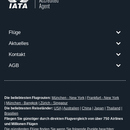
Flüge
Aktuelles
Kontakt
AGB
Die beliebtesten Flugrouten:
München - New York
|
Frankfurt - New York
|
München - Bangkok
|
Zürich - Singapur
Die beliebtesten Reiseländer:
USA
|
Australien
|
China
|
Japan
|
Thailand
|
Brasilien
Fliegen Sie günstiger durch direkten Flugvergleich von über 750 Airlines
und Millionen Flügen
Die günstigsten Flüge finden Sie wenn Sie folgende Punkte beachten: