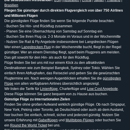
Die beliebtesten Reiseländer:
USA
|
Australien
|
China
|
Japan
|
Thailand
|
Brasilien
Fliegen Sie günstiger durch direkten Flugvergleich von über 750 Airlines
und Millionen Flügen
Die günstigsten Flüge finden Sie wenn Sie folgende Punkte beachten:
- Buchen Sie Hin- und Rückflug zusammen
- Planen Sie eine Übernachtung von Samstag auf Sonntag ein
- Buchen Sie Ihren Flug ca. 2-3 Monate im Voraus und in der Wochenmitte
- Nutzen Sie Rail & Fly Angebote insbesondere bei Langstrecken Flügen
Wer einen
Langstrecken Flug
in der Wochenmitte bucht, fliegt in der Regel
günstiger. Wer an einem Dienstag fliegt, spart beim Flugpreis am meisten.
Das gilt sowohl für den Hin- als auch für den Rückflug.
Flüge finden Sie bei uns mit nur einem Klick zu den attraktivsten
Destinationen wie zum Beispiel Bangkok, Sydney oder Tokio. Wählen Sie
einfach Ihren Abflughafen, das Reiseziel und geben Sie die gewünschten
Flugtermine ein. Nach wenigen Augenblicken erhalten Sie die
günstigsten
Flüge
von allen verfügbaren Airlines übersichtlich angezeigt.
Wir listen die Tarife für
Linienflüge
, Charterflüge und
Low Cost Angebote
.
Diese Flüge können Sie ganz bequem von zu Hause aus buchen.
Günstige Flüge zu internationalen Zielen
Finden Sie ohne großen Aufwand wirklich günstige Flüge. Ob nach Singapur,
New York, Peking oder Toronto, ab Deutschland oder auch ab dem Ausland,
hier buchen Sie einfach, schnell, sicher und jederzeit günstig. Nutzen Sie
unsere Erfahrung mit
Gabelflügen
und
Mulitstopp-Flügen
oder buchen Sie
ein
Round the World Ticket
bei uns.