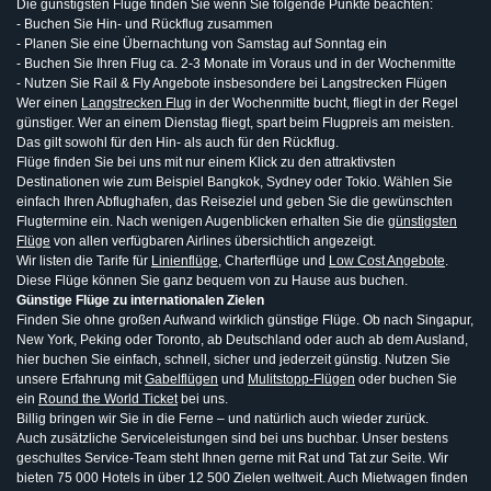
Die günstigsten Flüge finden Sie wenn Sie folgende Punkte beachten:
- Buchen Sie Hin- und Rückflug zusammen
- Planen Sie eine Übernachtung von Samstag auf Sonntag ein
- Buchen Sie Ihren Flug ca. 2-3 Monate im Voraus und in der Wochenmitte
- Nutzen Sie Rail & Fly Angebote insbesondere bei Langstrecken Flügen
Wer einen
Langstrecken Flug
in der Wochenmitte bucht, fliegt in der Regel
günstiger. Wer an einem Dienstag fliegt, spart beim Flugpreis am meisten.
Das gilt sowohl für den Hin- als auch für den Rückflug.
Flüge finden Sie bei uns mit nur einem Klick zu den attraktivsten
Destinationen wie zum Beispiel Bangkok, Sydney oder Tokio. Wählen Sie
einfach Ihren Abflughafen, das Reiseziel und geben Sie die gewünschten
Flugtermine ein. Nach wenigen Augenblicken erhalten Sie die
günstigsten
Flüge
von allen verfügbaren Airlines übersichtlich angezeigt.
Wir listen die Tarife für
Linienflüge
, Charterflüge und
Low Cost Angebote
.
Diese Flüge können Sie ganz bequem von zu Hause aus buchen.
Günstige Flüge zu internationalen Zielen
Finden Sie ohne großen Aufwand wirklich günstige Flüge. Ob nach Singapur,
New York, Peking oder Toronto, ab Deutschland oder auch ab dem Ausland,
hier buchen Sie einfach, schnell, sicher und jederzeit günstig. Nutzen Sie
unsere Erfahrung mit
Gabelflügen
und
Mulitstopp-Flügen
oder buchen Sie
ein
Round the World Ticket
bei uns.
Billig bringen wir Sie in die Ferne – und natürlich auch wieder zurück.
Auch zusätzliche Serviceleistungen sind bei uns buchbar. Unser bestens
geschultes Service-Team steht Ihnen gerne mit Rat und Tat zur Seite. Wir
bieten 75 000 Hotels in über 12 500 Zielen weltweit. Auch Mietwagen finden