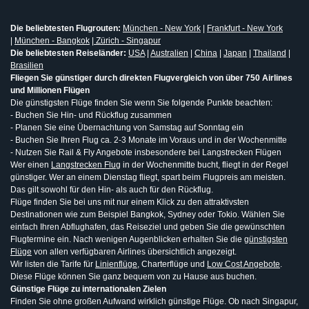
Die beliebtesten Flugrouten:
München - New York
|
Frankfurt - New York
|
München - Bangkok
|
Zürich - Singapur
Die beliebtesten Reiseländer:
USA
|
Australien
|
China
|
Japan
|
Thailand
|
Brasilien
Fliegen Sie günstiger durch direkten Flugvergleich von über 750 Airlines
und Millionen Flügen
Die günstigsten Flüge finden Sie wenn Sie folgende Punkte beachten:
- Buchen Sie Hin- und Rückflug zusammen
- Planen Sie eine Übernachtung von Samstag auf Sonntag ein
- Buchen Sie Ihren Flug ca. 2-3 Monate im Voraus und in der Wochenmitte
- Nutzen Sie Rail & Fly Angebote insbesondere bei Langstrecken Flügen
Wer einen
Langstrecken Flug
in der Wochenmitte bucht, fliegt in der Regel
günstiger. Wer an einem Dienstag fliegt, spart beim Flugpreis am meisten.
Das gilt sowohl für den Hin- als auch für den Rückflug.
Flüge finden Sie bei uns mit nur einem Klick zu den attraktivsten
Destinationen wie zum Beispiel Bangkok, Sydney oder Tokio. Wählen Sie
einfach Ihren Abflughafen, das Reiseziel und geben Sie die gewünschten
Flugtermine ein. Nach wenigen Augenblicken erhalten Sie die
günstigsten
Flüge
von allen verfügbaren Airlines übersichtlich angezeigt.
Wir listen die Tarife für
Linienflüge
, Charterflüge und
Low Cost Angebote
.
Diese Flüge können Sie ganz bequem von zu Hause aus buchen.
Günstige Flüge zu internationalen Zielen
Finden Sie ohne großen Aufwand wirklich günstige Flüge. Ob nach Singapur,