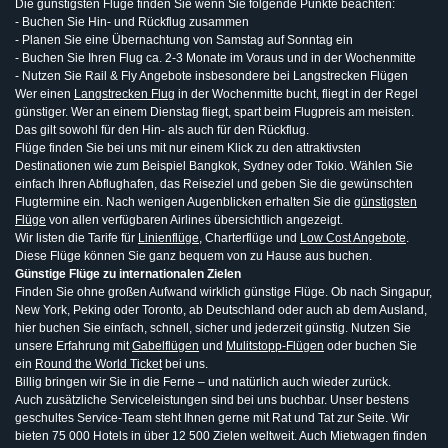
Die günstigsten Flüge finden Sie wenn Sie folgende Punkte beachten:
- Buchen Sie Hin- und Rückflug zusammen
- Planen Sie eine Übernachtung von Samstag auf Sonntag ein
- Buchen Sie Ihren Flug ca. 2-3 Monate im Voraus und in der Wochenmitte
- Nutzen Sie Rail & Fly Angebote insbesondere bei Langstrecken Flügen
Wer einen
Langstrecken Flug
in der Wochenmitte bucht, fliegt in der Regel
günstiger. Wer an einem Dienstag fliegt, spart beim Flugpreis am meisten.
Das gilt sowohl für den Hin- als auch für den Rückflug.
Flüge finden Sie bei uns mit nur einem Klick zu den attraktivsten
Destinationen wie zum Beispiel Bangkok, Sydney oder Tokio. Wählen Sie
einfach Ihren Abflughafen, das Reiseziel und geben Sie die gewünschten
Flugtermine ein. Nach wenigen Augenblicken erhalten Sie die
günstigsten
Flüge
von allen verfügbaren Airlines übersichtlich angezeigt.
Wir listen die Tarife für
Linienflüge
, Charterflüge und
Low Cost Angebote
.
Diese Flüge können Sie ganz bequem von zu Hause aus buchen.
Günstige Flüge zu internationalen Zielen
Finden Sie ohne großen Aufwand wirklich günstige Flüge. Ob nach Singapur,
New York, Peking oder Toronto, ab Deutschland oder auch ab dem Ausland,
hier buchen Sie einfach, schnell, sicher und jederzeit günstig. Nutzen Sie
unsere Erfahrung mit
Gabelflügen
und
Mulitstopp-Flügen
oder buchen Sie
ein
Round the World Ticket
bei uns.
Billig bringen wir Sie in die Ferne – und natürlich auch wieder zurück.
Auch zusätzliche Serviceleistungen sind bei uns buchbar. Unser bestens
geschultes Service-Team steht Ihnen gerne mit Rat und Tat zur Seite. Wir
bieten 75 000 Hotels in über 12 500 Zielen weltweit. Auch Mietwagen finden