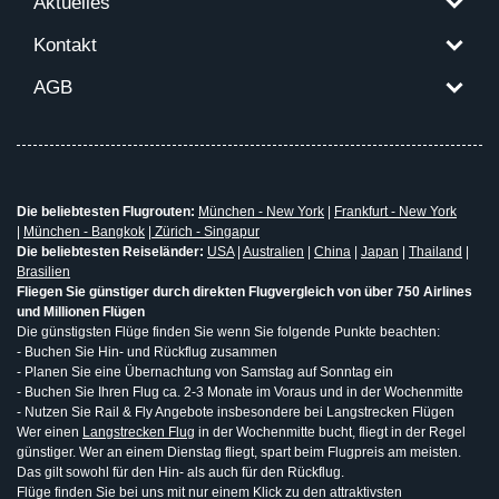
Aktuelles
Kontakt
AGB
Die beliebtesten Flugrouten:
München - New York
|
Frankfurt - New York
|
München - Bangkok
|
Zürich - Singapur
Die beliebtesten Reiseländer:
USA
|
Australien
|
China
|
Japan
|
Thailand
|
Brasilien
Fliegen Sie günstiger durch direkten Flugvergleich von über 750 Airlines
und Millionen Flügen
Die günstigsten Flüge finden Sie wenn Sie folgende Punkte beachten:
- Buchen Sie Hin- und Rückflug zusammen
- Planen Sie eine Übernachtung von Samstag auf Sonntag ein
- Buchen Sie Ihren Flug ca. 2-3 Monate im Voraus und in der Wochenmitte
- Nutzen Sie Rail & Fly Angebote insbesondere bei Langstrecken Flügen
Wer einen
Langstrecken Flug
in der Wochenmitte bucht, fliegt in der Regel
günstiger. Wer an einem Dienstag fliegt, spart beim Flugpreis am meisten.
Das gilt sowohl für den Hin- als auch für den Rückflug.
Flüge finden Sie bei uns mit nur einem Klick zu den attraktivsten