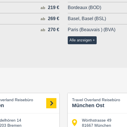
219 €
Bordeaux (BOD)
ab
269 €
Basel, Basel (BSL)
ab
270 €
Paris (Beauvais ) (BVA)
ab
Alle anzeigen
Overland Reisebüro
Travel Overland Reisebüro
en
München Ost
delhören 14
Wörthstrasse 49
203 Bremen
81667 München