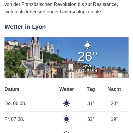
von der Französischen Revolution bis zur Résistance,
vielen als lebensrettender Unterschlupf diente.
Wetter in Lyon
Klarer
Himmel
26°
Lyon
12:08 Uhr
Datum
Wetter
Tag
Nacht
Klarer
Do. 06.08.
31°
20°
Himmel
Klarer
Fr. 07.08.
32°
19°
Himmel