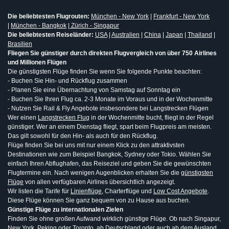
Die beliebtesten Flugrouten:
München - New York
|
Frankfurt - New York
|
München - Bangkok
|
Zürich - Singapur
Die beliebtesten Reiseländer:
USA
|
Australien
|
China
|
Japan
|
Thailand
|
Brasilien
Fliegen Sie günstiger durch direkten Flugvergleich von über 750 Airlines
und Millionen Flügen
Die günstigsten Flüge finden Sie wenn Sie folgende Punkte beachten:
- Buchen Sie Hin- und Rückflug zusammen
- Planen Sie eine Übernachtung von Samstag auf Sonntag ein
- Buchen Sie Ihren Flug ca. 2-3 Monate im Voraus und in der Wochenmitte
- Nutzen Sie Rail & Fly Angebote insbesondere bei Langstrecken Flügen
Wer einen
Langstrecken Flug
in der Wochenmitte bucht, fliegt in der Regel
günstiger. Wer an einem Dienstag fliegt, spart beim Flugpreis am meisten.
Das gilt sowohl für den Hin- als auch für den Rückflug.
Flüge finden Sie bei uns mit nur einem Klick zu den attraktivsten
Destinationen wie zum Beispiel Bangkok, Sydney oder Tokio. Wählen Sie
einfach Ihren Abflughafen, das Reiseziel und geben Sie die gewünschten
Flugtermine ein. Nach wenigen Augenblicken erhalten Sie die
günstigsten
Flüge
von allen verfügbaren Airlines übersichtlich angezeigt.
Wir listen die Tarife für
Linienflüge
, Charterflüge und
Low Cost Angebote
.
Diese Flüge können Sie ganz bequem von zu Hause aus buchen.
Günstige Flüge zu internationalen Zielen
Finden Sie ohne großen Aufwand wirklich günstige Flüge. Ob nach Singapur,
New York, Peking oder Toronto, ab Deutschland oder auch ab dem Ausland,