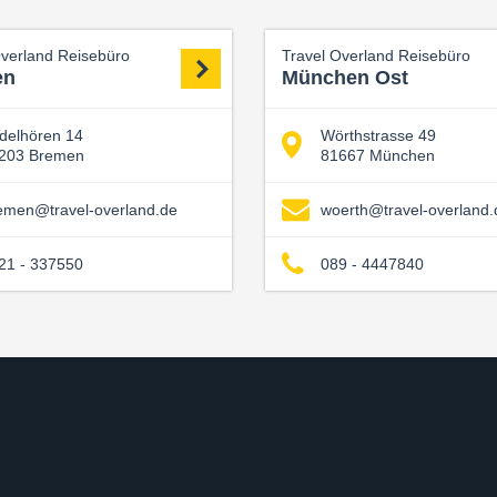
Overland Reisebüro
Travel Overland Reisebüro
en
München Ost
delhören 14
Wörthstrasse 49
203 Bremen
81667 München
emen@travel-overland.de
woerth@travel-overland.
21 - 337550
089 - 4447840