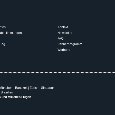
nfos
Kontakt
isabestimmungen
Newsletter
FAQ
rung
Partnerprogramm
Werbung
München - Bangkok
|
Zürich - Singapur
|
Brasilien
s und Millionen Flügen