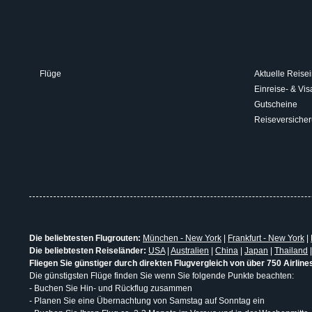
Flüge
Aktuelle Reisei
Einreise- & V
Gutscheine
Reiseversiche
Die beliebtesten Flugrouten:
München - New York
|
Frankfurt - New York
|
Die beliebtesten Reiseländer:
USA
|
Australien
|
China
|
Japan
|
Thailand
Fliegen Sie günstiger durch direkten Flugvergleich von über 750 Airline
Die günstigsten Flüge finden Sie wenn Sie folgende Punkte beachten:
- Buchen Sie Hin- und Rückflug zusammen
- Planen Sie eine Übernachtung von Samstag auf Sonntag ein