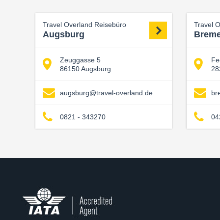
Travel Overland Reisebüro
Travel 
Augsburg
Brem
Zeuggasse 5
Fe
86150 Augsburg
28
augsburg@travel-overland.de
br
0821 - 343270
04