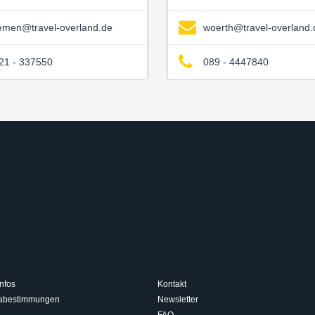
emen@travel-overland.de
woerth@travel-overland.
21 - 337550
089 - 4447840
nfos
Kontakt
isabestimmungen
Newsletter
FAQ