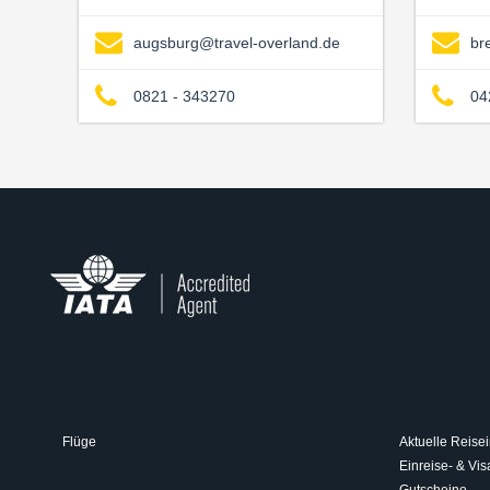
augsburg@travel-overland.de
br
0821 - 343270
04
Flüge
Aktuelle Reisei
Einreise- & V
Gutscheine