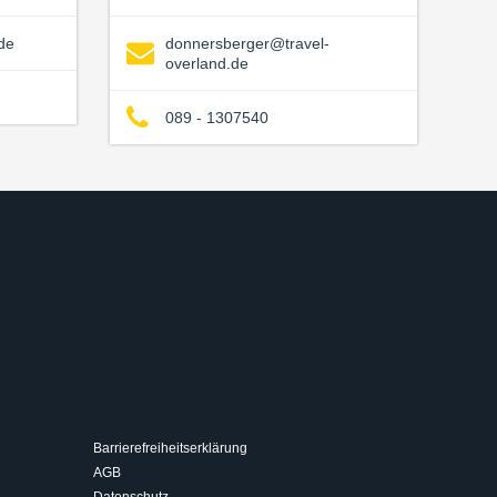
de
donnersberger@travel-
overland.de
089 - 1307540
Barrierefreiheitserklärung
AGB
Datenschutz