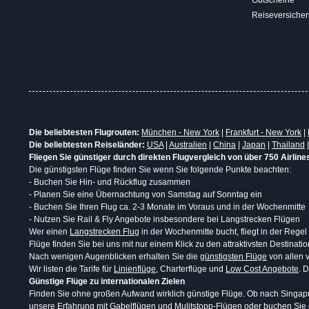
Reiseversiche
Die beliebtesten Flugrouten:
München - New York
|
Frankfurt - New York
|
Die beliebtesten Reiseländer:
USA
|
Australien
|
China
|
Japan
|
Thailand
Fliegen Sie günstiger durch direkten Flugvergleich von über 750 Airline
Die günstigsten Flüge finden Sie wenn Sie folgende Punkte beachten:
- Buchen Sie Hin- und Rückflug zusammen
- Planen Sie eine Übernachtung von Samstag auf Sonntag ein
- Buchen Sie Ihren Flug ca. 2-3 Monate im Voraus und in der Wochenmitte
- Nutzen Sie Rail & Fly Angebote insbesondere bei Langstrecken Flügen
Wer einen
Langstrecken Flug
in der Wochenmitte bucht, fliegt in der Regel
Flüge finden Sie bei uns mit nur einem Klick zu den attraktivsten Destina
Nach wenigen Augenblicken erhalten Sie die
günstigsten Flüge
von allen v
Wir listen die Tarife für
Linienflüge
, Charterflüge und
Low Cost Angebote
. 
Günstige Flüge zu internationalen Zielen
Finden Sie ohne großen Aufwand wirklich günstige Flüge. Ob nach Singapur
unsere Erfahrung mit
Gabelflügen
und
Mulitstopp-Flügen
oder buchen Sie