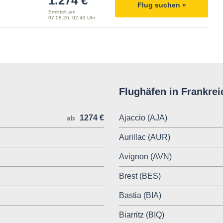
1.274 €
Flug suchen »
Ermittelt am
07.08.26, 02:43 Uhr
Flughäfen in Frankrei
1274 €
Ajaccio (AJA)
ab
Aurillac (AUR)
Avignon (AVN)
Brest (BES)
Bastia (BIA)
Biarritz (BIQ)