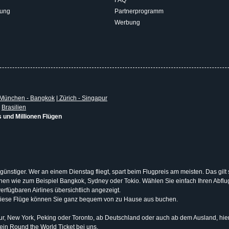
rung
Partnerprogramm
Werbung
München - Bangkok
|
Zürich - Singapur
|
Brasilien
s und Millionen Flügen
 günstiger. Wer an einem Dienstag fliegt, spart beim Flugpreis am meisten. Das gilt
tionen wie zum Beispiel Bangkok, Sydney oder Tokio. Wählen Sie einfach Ihren Abf
erfügbaren Airlines übersichtlich angezeigt.
Diese Flüge können Sie ganz bequem von zu Hause aus buchen.
, New York, Peking oder Toronto, ab Deutschland oder auch ab dem Ausland, hier b
 ein
Round the World Ticket
bei uns.