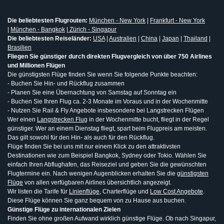
Die beliebtesten Flugrouten:
München - New York
|
Frankfurt - New York
|
München - Bangkok
|
Zürich - Singapur
Die beliebtesten Reiseländer:
USA
|
Australien
|
China
|
Japan
|
Thailand
|
Brasilien
Fliegen Sie günstiger durch direkten Flugvergleich von über 750 Airlines
und Millionen Flügen
Die günstigsten Flüge finden Sie wenn Sie folgende Punkte beachten:
- Buchen Sie Hin- und Rückflug zusammen
- Planen Sie eine Übernachtung von Samstag auf Sonntag ein
- Buchen Sie Ihren Flug ca. 2-3 Monate im Voraus und in der Wochenmitte
- Nutzen Sie Rail & Fly Angebote insbesondere bei Langstrecken Flügen
Wer einen
Langstrecken Flug
in der Wochenmitte bucht, fliegt in der Regel
günstiger. Wer an einem Dienstag fliegt, spart beim Flugpreis am meisten.
Das gilt sowohl für den Hin- als auch für den Rückflug.
Flüge finden Sie bei uns mit nur einem Klick zu den attraktivsten
Destinationen wie zum Beispiel Bangkok, Sydney oder Tokio. Wählen Sie
einfach Ihren Abflughafen, das Reiseziel und geben Sie die gewünschten
Flugtermine ein. Nach wenigen Augenblicken erhalten Sie die
günstigsten
Flüge
von allen verfügbaren Airlines übersichtlich angezeigt.
Wir listen die Tarife für
Linienflüge
, Charterflüge und
Low Cost Angebote
.
Diese Flüge können Sie ganz bequem von zu Hause aus buchen.
Günstige Flüge zu internationalen Zielen
Finden Sie ohne großen Aufwand wirklich günstige Flüge. Ob nach Singapur,