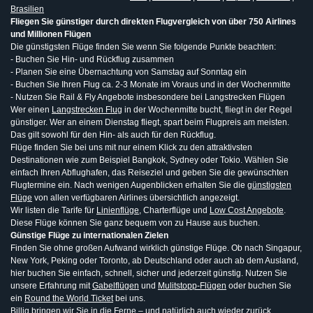
Brasilien
Fliegen Sie günstiger durch direkten Flugvergleich von über 750 Airlines
und Millionen Flügen
Die günstigsten Flüge finden Sie wenn Sie folgende Punkte beachten:
- Buchen Sie Hin- und Rückflug zusammen
- Planen Sie eine Übernachtung von Samstag auf Sonntag ein
- Buchen Sie Ihren Flug ca. 2-3 Monate im Voraus und in der Wochenmitte
- Nutzen Sie Rail & Fly Angebote insbesondere bei Langstrecken Flügen
Wer einen
Langstrecken Flug
in der Wochenmitte bucht, fliegt in der Regel
günstiger. Wer an einem Dienstag fliegt, spart beim Flugpreis am meisten.
Das gilt sowohl für den Hin- als auch für den Rückflug.
Flüge finden Sie bei uns mit nur einem Klick zu den attraktivsten
Destinationen wie zum Beispiel Bangkok, Sydney oder Tokio. Wählen Sie
einfach Ihren Abflughafen, das Reiseziel und geben Sie die gewünschten
Flugtermine ein. Nach wenigen Augenblicken erhalten Sie die
günstigsten
Flüge
von allen verfügbaren Airlines übersichtlich angezeigt.
Wir listen die Tarife für
Linienflüge
, Charterflüge und
Low Cost Angebote
.
Diese Flüge können Sie ganz bequem von zu Hause aus buchen.
Günstige Flüge zu internationalen Zielen
Finden Sie ohne großen Aufwand wirklich günstige Flüge. Ob nach Singapur,
New York, Peking oder Toronto, ab Deutschland oder auch ab dem Ausland,
hier buchen Sie einfach, schnell, sicher und jederzeit günstig. Nutzen Sie
unsere Erfahrung mit
Gabelflügen
und
Mulitstopp-Flügen
oder buchen Sie
ein
Round the World Ticket
bei uns.
Billig bringen wir Sie in die Ferne – und natürlich auch wieder zurück.