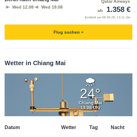
Qatar Airways
Wed 12.08
Wed 19.08
1.358 €
ab
Ermittelt am
08.08.26, 13:11 Uhr
Flug suchen »
Wetter in Chiang Mai
Mäßiger
Regen
24°
Chiang Mai
13:08 Uhr
Datum
Wetter
Tag
Nacht