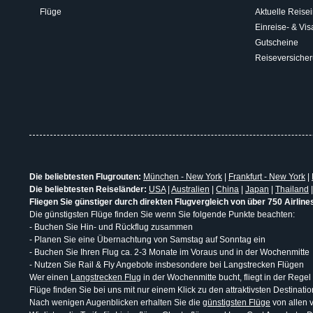
Flüge
Aktuelle Reisei
Einreise- & V
Gutscheine
Reiseversiche
Die beliebtesten Flugrouten:
München - New York
|
Frankfurt - New York
|
Die beliebtesten Reiseländer:
USA
|
Australien
|
China
|
Japan
|
Thailand
Fliegen Sie günstiger durch direkten Flugvergleich von über 750 Airline
Die günstigsten Flüge finden Sie wenn Sie folgende Punkte beachten:
- Buchen Sie Hin- und Rückflug zusammen
- Planen Sie eine Übernachtung von Samstag auf Sonntag ein
- Buchen Sie Ihren Flug ca. 2-3 Monate im Voraus und in der Wochenmitte
- Nutzen Sie Rail & Fly Angebote insbesondere bei Langstrecken Flügen
Wer einen
Langstrecken Flug
in der Wochenmitte bucht, fliegt in der Regel
Flüge finden Sie bei uns mit nur einem Klick zu den attraktivsten Destina
Nach wenigen Augenblicken erhalten Sie die
günstigsten Flüge
von allen v