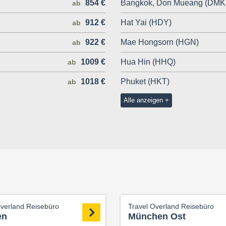
854 €
Bangkok, Don Mueang (DMK
ab
912 €
Hat Yai (HDY)
ab
922 €
Mae Hongsorn (HGN)
ab
1009 €
Hua Hin (HHQ)
ab
1018 €
Phuket (HKT)
ab
Alle anzeigen
Overland Reisebüro
Travel Overland Reisebüro
en
München Ost