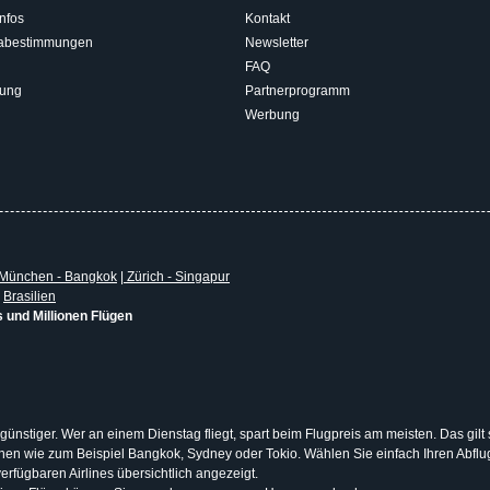
nfos
Kontakt
isabestimmungen
Newsletter
FAQ
rung
Partnerprogramm
Werbung
München - Bangkok
|
Zürich - Singapur
|
Brasilien
s und Millionen Flügen
 günstiger. Wer an einem Dienstag fliegt, spart beim Flugpreis am meisten. Das gilt
tionen wie zum Beispiel Bangkok, Sydney oder Tokio. Wählen Sie einfach Ihren Abf
erfügbaren Airlines übersichtlich angezeigt.