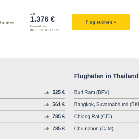
ab
1.376 €
Flug suchen »
irlines
Ermittelt am
06.08.26, 03:16 Uhr
Flughäfen in Thailand
525 €
Buri Ram (BFV)
ab
561 €
Bangkok, Suvarnabhumi (BK
ab
785 €
Chiang Rai (CEI)
ab
785 €
Chumphon (CJM)
ab