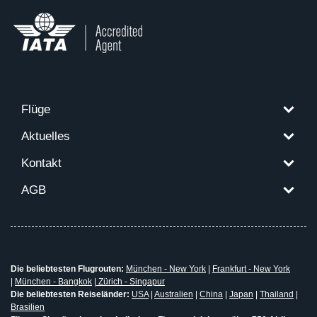
Flüge
Aktuelles
Kontakt
AGB
Die beliebtesten Flugrouten:
München - New York
|
Frankfurt - New York
|
München - Bangkok
|
Zürich - Singapur
Die beliebtesten Reiseländer:
USA
|
Australien
|
China
|
Japan
|
Thailand
|
Brasilien