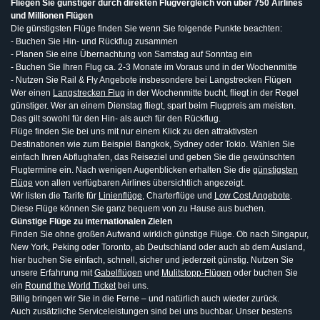
Fliegen Sie günstiger durch direkten Flugvergleich von über 750 Airlines
und Millionen Flügen
Die günstigsten Flüge finden Sie wenn Sie folgende Punkte beachten:
- Buchen Sie Hin- und Rückflug zusammen
- Planen Sie eine Übernachtung von Samstag auf Sonntag ein
- Buchen Sie Ihren Flug ca. 2-3 Monate im Voraus und in der Wochenmitte
- Nutzen Sie Rail & Fly Angebote insbesondere bei Langstrecken Flügen
Wer einen
Langstrecken Flug
in der Wochenmitte bucht, fliegt in der Regel
günstiger. Wer an einem Dienstag fliegt, spart beim Flugpreis am meisten.
Das gilt sowohl für den Hin- als auch für den Rückflug.
Flüge finden Sie bei uns mit nur einem Klick zu den attraktivsten
Destinationen wie zum Beispiel Bangkok, Sydney oder Tokio. Wählen Sie
einfach Ihren Abflughafen, das Reiseziel und geben Sie die gewünschten
Flugtermine ein. Nach wenigen Augenblicken erhalten Sie die
günstigsten
Flüge
von allen verfügbaren Airlines übersichtlich angezeigt.
Wir listen die Tarife für
Linienflüge
, Charterflüge und
Low Cost Angebote
.
Diese Flüge können Sie ganz bequem von zu Hause aus buchen.
Günstige Flüge zu internationalen Zielen
Finden Sie ohne großen Aufwand wirklich günstige Flüge. Ob nach Singapur,
New York, Peking oder Toronto, ab Deutschland oder auch ab dem Ausland,
hier buchen Sie einfach, schnell, sicher und jederzeit günstig. Nutzen Sie
unsere Erfahrung mit
Gabelflügen
und
Mulitstopp-Flügen
oder buchen Sie
ein
Round the World Ticket
bei uns.
Billig bringen wir Sie in die Ferne – und natürlich auch wieder zurück.
Auch zusätzliche Serviceleistungen sind bei uns buchbar. Unser bestens