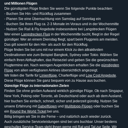
und Millionen Flügen
Die günstigsten Flüge finden Sie wenn Sie folgende Punkte beachten:
- Buchen Sie Hin- und Rückflug zusammen
- Planen Sie eine Übernachtung von Samstag auf Sonntag ein
- Buchen Sie Ihren Flug ca. 2-3 Monate im Voraus und in der Wochenmitte
- Nutzen Sie Rail & Fly Angebote insbesondere bei Langstrecken Flügen
Wer einen
Langstrecken Flug
in der Wochenmitte bucht, fliegt in der Regel
günstiger. Wer an einem Dienstag fliegt, spart beim Flugpreis am meisten.
Das gilt sowohl für den Hin- als auch für den Rückflug.
Flüge finden Sie bei uns mit nur einem Klick zu den attraktivsten
Destinationen wie zum Beispiel Bangkok, Sydney oder Tokio. Wählen Sie
einfach Ihren Abflughafen, das Reiseziel und geben Sie die gewünschten
Flugtermine ein. Nach wenigen Augenblicken erhalten Sie die
günstigsten
Flüge
von allen verfügbaren Airlines übersichtlich angezeigt.
Wir listen die Tarife für
Linienflüge
, Charterflüge und
Low Cost Angebote
.
Diese Flüge können Sie ganz bequem von zu Hause aus buchen.
Günstige Flüge zu internationalen Zielen
Finden Sie ohne großen Aufwand wirklich günstige Flüge. Ob nach Singapur,
New York, Peking oder Toronto, ab Deutschland oder auch ab dem Ausland,
hier buchen Sie einfach, schnell, sicher und jederzeit günstig. Nutzen Sie
unsere Erfahrung mit
Gabelflügen
und
Mulitstopp-Flügen
oder buchen Sie
ein
Round the World Ticket
bei uns.
Billig bringen wir Sie in die Ferne – und natürlich auch wieder zurück.
Auch zusätzliche Serviceleistungen sind bei uns buchbar. Unser bestens
geschultes Service-Team steht Ihnen gerne mit Rat und Tat zur Seite. Wir