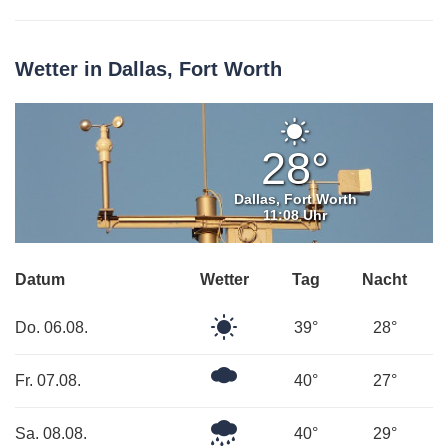
Wetter in Dallas, Fort Worth
Klarer
Himmel
28°
Dallas, Fort Worth
11:08 Uhr
Datum
Wetter
Tag
Nacht
Klarer
Do. 06.08.
39°
28°
Himmel
Ein
Fr. 07.08.
40°
27°
paar
Wolken
Leichter
Sa. 08.08.
40°
29°