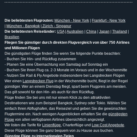
Die beliebtesten Flugrouten:
München - New York
|
Frankfurt - New York
|
München - Bangkok
|
Zürich - Singapur
Die beliebtesten Reiseländer:
USA
|
Australien
|
China
|
Japan
|
Thailand
|
Brasilien
Fliegen Sie günstiger durch direkten Flugvergleich von über 750 Airlines
und Millionen Flügen
Die günstigsten Flüge finden Sie wenn Sie folgende Punkte beachten:
- Buchen Sie Hin- und Rückflug zusammen
- Planen Sie eine Übernachtung von Samstag auf Sonntag ein
- Buchen Sie Ihren Flug ca. 2-3 Monate im Voraus und in der Wochenmitte
- Nutzen Sie Rail & Fly Angebote insbesondere bei Langstrecken Flügen
Wer einen
Langstrecken Flug
in der Wochenmitte bucht, fliegt in der Regel
günstiger. Wer an einem Dienstag fliegt, spart beim Flugpreis am meisten.
Das gilt sowohl für den Hin- als auch für den Rückflug.
Flüge finden Sie bei uns mit nur einem Klick zu den attraktivsten
Destinationen wie zum Beispiel Bangkok, Sydney oder Tokio. Wählen Sie
einfach Ihren Abflughafen, das Reiseziel und geben Sie die gewünschten
Flugtermine ein. Nach wenigen Augenblicken erhalten Sie die
günstigsten
Flüge
von allen verfügbaren Airlines übersichtlich angezeigt.
Wir listen die Tarife für
Linienflüge
, Charterflüge und
Low Cost Angebote
.
Diese Flüge können Sie ganz bequem von zu Hause aus buchen.
Günstige Flüge zu internationalen Zielen