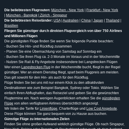
Die beliebtesten Flugrouten:
München - New York
|
Frankfurt - New York
|
München - Bangkok
|
Zürich - Singapur
Die beliebtesten Reiseländer:
USA
|
Australien
|
China
|
Japan
|
Thailand
|
Brasilien
Fliegen Sie günstiger durch direkten Flugvergleich von über 750 Airlines
und Millionen Flügen
Die günstigsten Flüge finden Sie wenn Sie folgende Punkte beachten:
- Buchen Sie Hin- und Rückflug zusammen
- Planen Sie eine Übernachtung von Samstag auf Sonntag ein
- Buchen Sie Ihren Flug ca. 2-3 Monate im Voraus und in der Wochenmitte
- Nutzen Sie Rail & Fly Angebote insbesondere bei Langstrecken Flügen
Wer einen
Langstrecken Flug
in der Wochenmitte bucht, fliegt in der Regel
günstiger. Wer an einem Dienstag fliegt, spart beim Flugpreis am meisten.
Das gilt sowohl für den Hin- als auch für den Rückflug.
Flüge finden Sie bei uns mit nur einem Klick zu den attraktivsten
Destinationen wie zum Beispiel Bangkok, Sydney oder Tokio. Wählen Sie
einfach Ihren Abflughafen, das Reiseziel und geben Sie die gewünschten
Flugtermine ein. Nach wenigen Augenblicken erhalten Sie die
günstigsten
Flüge
von allen verfügbaren Airlines übersichtlich angezeigt.
Wir listen die Tarife für
Linienflüge
, Charterflüge und
Low Cost Angebote
.
Diese Flüge können Sie ganz bequem von zu Hause aus buchen.
Günstige Flüge zu internationalen Zielen
Finden Sie ohne großen Aufwand wirklich günstige Flüge. Ob nach Singapur,