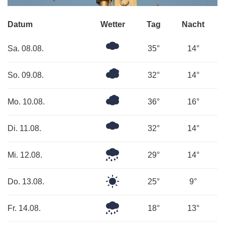
Datum
Wetter
Tag
Nacht
Ein
Sa. 08.08.
35°
14°
paar
Wolken
Überwiegend
So. 09.08.
32°
14°
bewölkt
Überwiegend
Mo. 10.08.
36°
16°
bewölkt
Mäßig
Di. 11.08.
32°
14°
bewölkt
Leichter
Mi. 12.08.
29°
14°
Regen
Klarer
Do. 13.08.
25°
9°
Himmel
Leichter
Fr. 14.08.
18°
13°
Regen