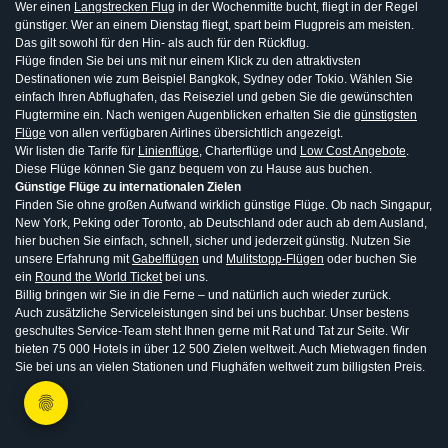
Wer einen
Langstrecken Flug
in der Wochenmitte bucht, fliegt in der Regel
günstiger. Wer an einem Dienstag fliegt, spart beim Flugpreis am meisten.
Das gilt sowohl für den Hin- als auch für den Rückflug.
Flüge finden Sie bei uns mit nur einem Klick zu den attraktivsten
Destinationen wie zum Beispiel Bangkok, Sydney oder Tokio. Wählen Sie
einfach Ihren Abflughafen, das Reiseziel und geben Sie die gewünschten
Flugtermine ein. Nach wenigen Augenblicken erhalten Sie die
günstigsten
Flüge
von allen verfügbaren Airlines übersichtlich angezeigt.
Wir listen die Tarife für
Linienflüge
, Charterflüge und
Low Cost Angebote
.
Diese Flüge können Sie ganz bequem von zu Hause aus buchen.
Günstige Flüge zu internationalen Zielen
Finden Sie ohne großen Aufwand wirklich günstige Flüge. Ob nach Singapur,
New York, Peking oder Toronto, ab Deutschland oder auch ab dem Ausland,
hier buchen Sie einfach, schnell, sicher und jederzeit günstig. Nutzen Sie
unsere Erfahrung mit
Gabelflügen
und
Mulitstopp-Flügen
oder buchen Sie
ein
Round the World Ticket
bei uns.
Billig bringen wir Sie in die Ferne – und natürlich auch wieder zurück.
Auch zusätzliche Serviceleistungen sind bei uns buchbar. Unser bestens
geschultes Service-Team steht Ihnen gerne mit Rat und Tat zur Seite. Wir
bieten 75 000 Hotels in über 12 500 Zielen weltweit. Auch Mietwagen finden
Sie bei uns an vielen Stationen und Flughäfen weltweit zum billigsten Preis.