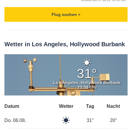
Ermittelt am
07.08.26, 00:00 Uhr
Flug suchen »
Wetter in Los Angeles, Hollywood Burbank
Klarer
Himmel
31°
Los Angeles, Hollywood Burbank
23:08 Uhr
Datum
Wetter
Tag
Nacht
Klarer
Do. 06.08.
31°
20°
Himmel