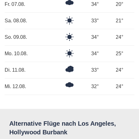
Ein
Fr. 07.08.
34°
20°
paar
Wolken
Klarer
Sa. 08.08.
33°
21°
Himmel
Klarer
So. 09.08.
34°
24°
Himmel
Klarer
Mo. 10.08.
34°
25°
Himmel
Bedeckt
Di. 11.08.
33°
24°
Mäßig
Mi. 12.08.
32°
24°
bewölkt
Alternative Flüge nach Los Angeles,
Hollywood Burbank