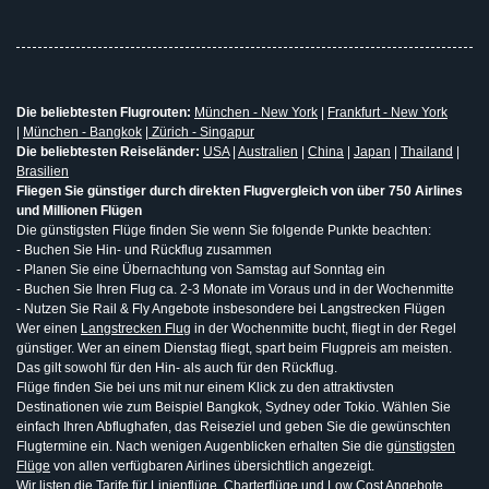
Die beliebtesten Flugrouten:
München - New York
|
Frankfurt - New York
|
München - Bangkok
|
Zürich - Singapur
Die beliebtesten Reiseländer:
USA
|
Australien
|
China
|
Japan
|
Thailand
|
Brasilien
Fliegen Sie günstiger durch direkten Flugvergleich von über 750 Airlines
und Millionen Flügen
Die günstigsten Flüge finden Sie wenn Sie folgende Punkte beachten:
- Buchen Sie Hin- und Rückflug zusammen
- Planen Sie eine Übernachtung von Samstag auf Sonntag ein
- Buchen Sie Ihren Flug ca. 2-3 Monate im Voraus und in der Wochenmitte
- Nutzen Sie Rail & Fly Angebote insbesondere bei Langstrecken Flügen
Wer einen
Langstrecken Flug
in der Wochenmitte bucht, fliegt in der Regel
günstiger. Wer an einem Dienstag fliegt, spart beim Flugpreis am meisten.
Das gilt sowohl für den Hin- als auch für den Rückflug.
Flüge finden Sie bei uns mit nur einem Klick zu den attraktivsten
Destinationen wie zum Beispiel Bangkok, Sydney oder Tokio. Wählen Sie
einfach Ihren Abflughafen, das Reiseziel und geben Sie die gewünschten
Flugtermine ein. Nach wenigen Augenblicken erhalten Sie die
günstigsten
Flüge
von allen verfügbaren Airlines übersichtlich angezeigt.
Wir listen die Tarife für
Linienflüge
, Charterflüge und
Low Cost Angebote
.