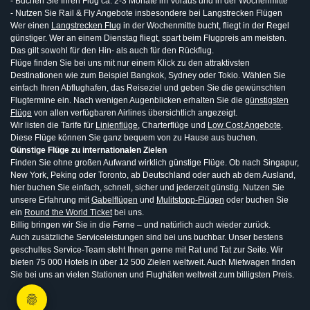
- Buchen Sie Ihren Flug ca. 2-3 Monate im Voraus und in der Wochenmitte
- Nutzen Sie Rail & Fly Angebote insbesondere bei Langstrecken Flügen
Wer einen
Langstrecken Flug
in der Wochenmitte bucht, fliegt in der Regel
günstiger. Wer an einem Dienstag fliegt, spart beim Flugpreis am meisten.
Das gilt sowohl für den Hin- als auch für den Rückflug.
Flüge finden Sie bei uns mit nur einem Klick zu den attraktivsten
Destinationen wie zum Beispiel Bangkok, Sydney oder Tokio. Wählen Sie
einfach Ihren Abflughafen, das Reiseziel und geben Sie die gewünschten
Flugtermine ein. Nach wenigen Augenblicken erhalten Sie die
günstigsten
Flüge
von allen verfügbaren Airlines übersichtlich angezeigt.
Wir listen die Tarife für
Linienflüge
, Charterflüge und
Low Cost Angebote
.
Diese Flüge können Sie ganz bequem von zu Hause aus buchen.
Günstige Flüge zu internationalen Zielen
Finden Sie ohne großen Aufwand wirklich günstige Flüge. Ob nach Singapur,
New York, Peking oder Toronto, ab Deutschland oder auch ab dem Ausland,
hier buchen Sie einfach, schnell, sicher und jederzeit günstig. Nutzen Sie
unsere Erfahrung mit
Gabelflügen
und
Mulitstopp-Flügen
oder buchen Sie
ein
Round the World Ticket
bei uns.
Billig bringen wir Sie in die Ferne – und natürlich auch wieder zurück.
Auch zusätzliche Serviceleistungen sind bei uns buchbar. Unser bestens
geschultes Service-Team steht Ihnen gerne mit Rat und Tat zur Seite. Wir
bieten 75 000 Hotels in über 12 500 Zielen weltweit. Auch Mietwagen finden
Sie bei uns an vielen Stationen und Flughäfen weltweit zum billigsten Preis.