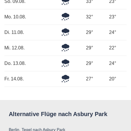
Leichter
So. 09.08.
33°
23°
Regen
Leichter
Mo. 10.08.
32°
23°
Regen
Sehr
Di. 11.08.
29°
24°
starker
Regen
Mäßiger
Mi. 12.08.
29°
22°
Regen
Leichter
Do. 13.08.
29°
24°
Regen
Starker
Fr. 14.08.
27°
20°
Regen
Alternative Flüge nach Asbury Park
Berlin, Tegel nach Asbury Park