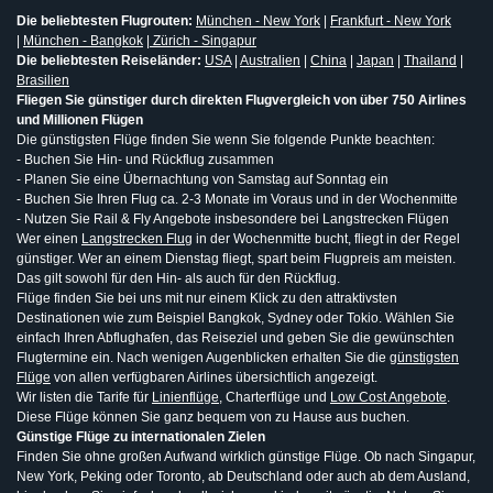
Die beliebtesten Flugrouten:
München - New York
|
Frankfurt - New York
|
München - Bangkok
|
Zürich - Singapur
Die beliebtesten Reiseländer:
USA
|
Australien
|
China
|
Japan
|
Thailand
|
Brasilien
Fliegen Sie günstiger durch direkten Flugvergleich von über 750 Airlines
und Millionen Flügen
Die günstigsten Flüge finden Sie wenn Sie folgende Punkte beachten:
- Buchen Sie Hin- und Rückflug zusammen
- Planen Sie eine Übernachtung von Samstag auf Sonntag ein
- Buchen Sie Ihren Flug ca. 2-3 Monate im Voraus und in der Wochenmitte
- Nutzen Sie Rail & Fly Angebote insbesondere bei Langstrecken Flügen
Wer einen
Langstrecken Flug
in der Wochenmitte bucht, fliegt in der Regel
günstiger. Wer an einem Dienstag fliegt, spart beim Flugpreis am meisten.
Das gilt sowohl für den Hin- als auch für den Rückflug.
Flüge finden Sie bei uns mit nur einem Klick zu den attraktivsten
Destinationen wie zum Beispiel Bangkok, Sydney oder Tokio. Wählen Sie
einfach Ihren Abflughafen, das Reiseziel und geben Sie die gewünschten
Flugtermine ein. Nach wenigen Augenblicken erhalten Sie die
günstigsten
Flüge
von allen verfügbaren Airlines übersichtlich angezeigt.
Wir listen die Tarife für
Linienflüge
, Charterflüge und
Low Cost Angebote
.
Diese Flüge können Sie ganz bequem von zu Hause aus buchen.
Günstige Flüge zu internationalen Zielen
Finden Sie ohne großen Aufwand wirklich günstige Flüge. Ob nach Singapur,
New York, Peking oder Toronto, ab Deutschland oder auch ab dem Ausland,