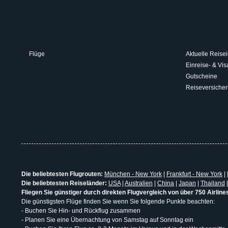
Flüge
Aktuelle Reisei
Einreise- & V
Gutscheine
Reiseversiche
Die beliebtesten Flugrouten:
München - New York
|
Frankfurt - New York
|
Die beliebtesten Reiseländer:
USA
|
Australien
|
China
|
Japan
|
Thailand
Fliegen Sie günstiger durch direkten Flugvergleich von über 750 Airline
Die günstigsten Flüge finden Sie wenn Sie folgende Punkte beachten:
- Buchen Sie Hin- und Rückflug zusammen
- Planen Sie eine Übernachtung von Samstag auf Sonntag ein