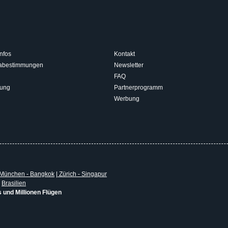
nfos
Kontakt
isabestimmungen
Newsletter
FAQ
rung
Partnerprogramm
Werbung
München - Bangkok
|
Zürich - Singapur
|
Brasilien
s und Millionen Flügen