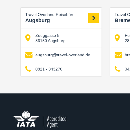
Travel Overland Reisebüro
Travel 
Augsburg
Brem
Zeuggasse 5
Fe
86150 Augsburg
28
augsburg@travel-overland.de
br
0821 - 343270
04