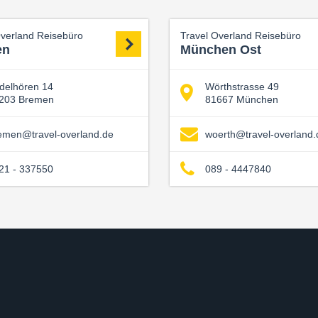
Overland Reisebüro
Travel Overland Reisebüro
en
München Ost
delhören 14
Wörthstrasse 49
203 Bremen
81667 München
emen@travel-overland.de
woerth@travel-overland.
21 - 337550
089 - 4447840