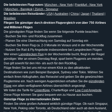
Die beliebtesten Flugrouten:
München - New York
|
Frankfurt - New York
|
München - Bangkok
|
Zürich - Singapur
Die beliebtesten Reiseländer:
USA
|
Australien
|
China
|
Japan
|
Thailand
|
Brasilien
Fliegen Sie günstiger durch direkten Flugvergleich von über 750 Airlines
und Millionen Flügen
Die günstigsten Flüge finden Sie wenn Sie folgende Punkte beachten:
- Buchen Sie Hin- und Rückflug zusammen
- Planen Sie eine Übernachtung von Samstag auf Sonntag ein
- Buchen Sie Ihren Flug ca. 2-3 Monate im Voraus und in der Wochenmitte
- Nutzen Sie Rail & Fly Angebote insbesondere bei Langstrecken Flügen
Wer einen
Langstrecken Flug
in der Wochenmitte bucht, fliegt in der Regel
günstiger. Wer an einem Dienstag fliegt, spart beim Flugpreis am meisten.
Das gilt sowohl für den Hin- als auch für den Rückflug.
Flüge finden Sie bei uns mit nur einem Klick zu den attraktivsten
Destinationen wie zum Beispiel Bangkok, Sydney oder Tokio. Wählen Sie
einfach Ihren Abflughafen, das Reiseziel und geben Sie die gewünschten
Flugtermine ein. Nach wenigen Augenblicken erhalten Sie die
günstigsten
Flüge
von allen verfügbaren Airlines übersichtlich angezeigt.
Wir listen die Tarife für
Linienflüge
, Charterflüge und
Low Cost Angebote
.
Diese Flüge können Sie ganz bequem von zu Hause aus buchen.
Günstige Flüge zu internationalen Zielen
Finden Sie ohne großen Aufwand wirklich günstige Flüge. Ob nach Singapur,
New York, Peking oder Toronto, ab Deutschland oder auch ab dem Ausland,