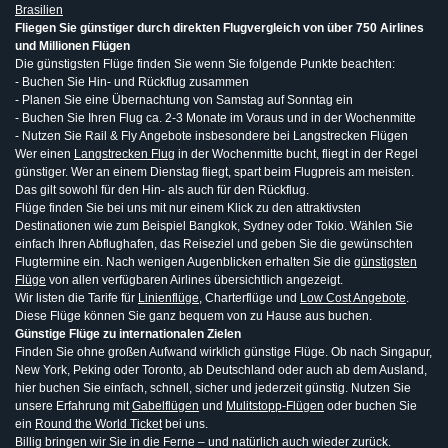
Brasilien
Fliegen Sie günstiger durch direkten Flugvergleich von über 750 Airlines
und Millionen Flügen
Die günstigsten Flüge finden Sie wenn Sie folgende Punkte beachten:
- Buchen Sie Hin- und Rückflug zusammen
- Planen Sie eine Übernachtung von Samstag auf Sonntag ein
- Buchen Sie Ihren Flug ca. 2-3 Monate im Voraus und in der Wochenmitte
- Nutzen Sie Rail & Fly Angebote insbesondere bei Langstrecken Flügen
Wer einen
Langstrecken Flug
in der Wochenmitte bucht, fliegt in der Regel
günstiger. Wer an einem Dienstag fliegt, spart beim Flugpreis am meisten.
Das gilt sowohl für den Hin- als auch für den Rückflug.
Flüge finden Sie bei uns mit nur einem Klick zu den attraktivsten
Destinationen wie zum Beispiel Bangkok, Sydney oder Tokio. Wählen Sie
einfach Ihren Abflughafen, das Reiseziel und geben Sie die gewünschten
Flugtermine ein. Nach wenigen Augenblicken erhalten Sie die
günstigsten
Flüge
von allen verfügbaren Airlines übersichtlich angezeigt.
Wir listen die Tarife für
Linienflüge
, Charterflüge und
Low Cost Angebote
.
Diese Flüge können Sie ganz bequem von zu Hause aus buchen.
Günstige Flüge zu internationalen Zielen
Finden Sie ohne großen Aufwand wirklich günstige Flüge. Ob nach Singapur,
New York, Peking oder Toronto, ab Deutschland oder auch ab dem Ausland,
hier buchen Sie einfach, schnell, sicher und jederzeit günstig. Nutzen Sie
unsere Erfahrung mit
Gabelflügen
und
Mulitstopp-Flügen
oder buchen Sie
ein
Round the World Ticket
bei uns.
Billig bringen wir Sie in die Ferne – und natürlich auch wieder zurück.