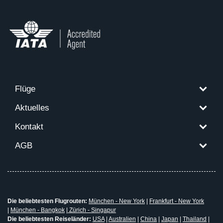
Flüge
Aktuelles
Kontakt
AGB
Die beliebtesten Flugrouten:
München - New York
|
Frankfurt - New York
|
München - Bangkok
|
Zürich - Singapur
Die beliebtesten Reiseländer:
USA
|
Australien
|
China
|
Japan
|
Thailand
|