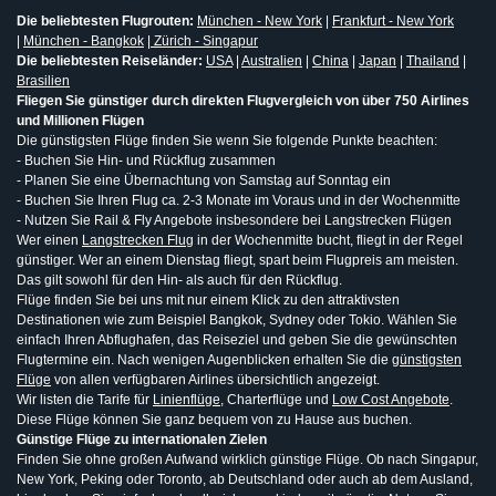
Die beliebtesten Flugrouten:
München - New York
|
Frankfurt - New York
|
München - Bangkok
|
Zürich - Singapur
Die beliebtesten Reiseländer:
USA
|
Australien
|
China
|
Japan
|
Thailand
|
Brasilien
Fliegen Sie günstiger durch direkten Flugvergleich von über 750 Airlines
und Millionen Flügen
Die günstigsten Flüge finden Sie wenn Sie folgende Punkte beachten:
- Buchen Sie Hin- und Rückflug zusammen
- Planen Sie eine Übernachtung von Samstag auf Sonntag ein
- Buchen Sie Ihren Flug ca. 2-3 Monate im Voraus und in der Wochenmitte
- Nutzen Sie Rail & Fly Angebote insbesondere bei Langstrecken Flügen
Wer einen
Langstrecken Flug
in der Wochenmitte bucht, fliegt in der Regel
günstiger. Wer an einem Dienstag fliegt, spart beim Flugpreis am meisten.
Das gilt sowohl für den Hin- als auch für den Rückflug.
Flüge finden Sie bei uns mit nur einem Klick zu den attraktivsten
Destinationen wie zum Beispiel Bangkok, Sydney oder Tokio. Wählen Sie
einfach Ihren Abflughafen, das Reiseziel und geben Sie die gewünschten
Flugtermine ein. Nach wenigen Augenblicken erhalten Sie die
günstigsten
Flüge
von allen verfügbaren Airlines übersichtlich angezeigt.
Wir listen die Tarife für
Linienflüge
, Charterflüge und
Low Cost Angebote
.
Diese Flüge können Sie ganz bequem von zu Hause aus buchen.
Günstige Flüge zu internationalen Zielen
Finden Sie ohne großen Aufwand wirklich günstige Flüge. Ob nach Singapur,
New York, Peking oder Toronto, ab Deutschland oder auch ab dem Ausland,