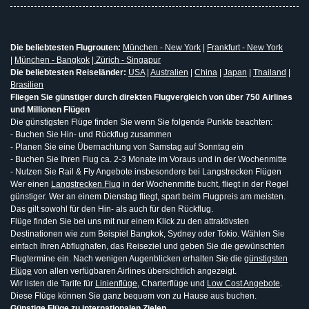
Die beliebtesten Flugrouten:
München - New York
|
Frankfurt - New York
|
München - Bangkok
|
Zürich - Singapur
Die beliebtesten Reiseländer:
USA
|
Australien
|
China
|
Japan
|
Thailand
|
Brasilien
Fliegen Sie günstiger durch direkten Flugvergleich von über 750 Airlines
und Millionen Flügen
Die günstigsten Flüge finden Sie wenn Sie folgende Punkte beachten:
- Buchen Sie Hin- und Rückflug zusammen
- Planen Sie eine Übernachtung von Samstag auf Sonntag ein
- Buchen Sie Ihren Flug ca. 2-3 Monate im Voraus und in der Wochenmitte
- Nutzen Sie Rail & Fly Angebote insbesondere bei Langstrecken Flügen
Wer einen
Langstrecken Flug
in der Wochenmitte bucht, fliegt in der Regel
günstiger. Wer an einem Dienstag fliegt, spart beim Flugpreis am meisten.
Das gilt sowohl für den Hin- als auch für den Rückflug.
Flüge finden Sie bei uns mit nur einem Klick zu den attraktivsten
Destinationen wie zum Beispiel Bangkok, Sydney oder Tokio. Wählen Sie
einfach Ihren Abflughafen, das Reiseziel und geben Sie die gewünschten
Flugtermine ein. Nach wenigen Augenblicken erhalten Sie die
günstigsten
Flüge
von allen verfügbaren Airlines übersichtlich angezeigt.
Wir listen die Tarife für
Linienflüge
, Charterflüge und
Low Cost Angebote
.
Diese Flüge können Sie ganz bequem von zu Hause aus buchen.
Günstige Flüge zu internationalen Zielen