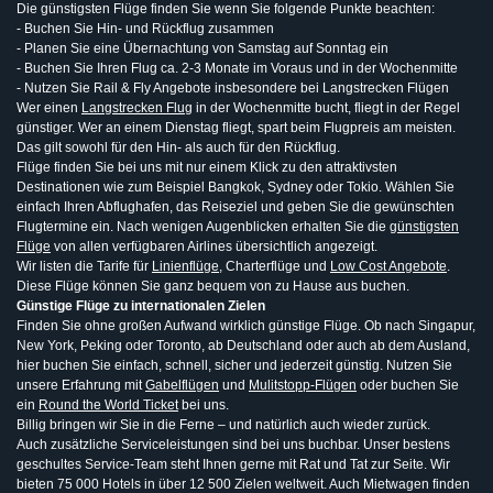
Die günstigsten Flüge finden Sie wenn Sie folgende Punkte beachten:
- Buchen Sie Hin- und Rückflug zusammen
- Planen Sie eine Übernachtung von Samstag auf Sonntag ein
- Buchen Sie Ihren Flug ca. 2-3 Monate im Voraus und in der Wochenmitte
- Nutzen Sie Rail & Fly Angebote insbesondere bei Langstrecken Flügen
Wer einen
Langstrecken Flug
in der Wochenmitte bucht, fliegt in der Regel
günstiger. Wer an einem Dienstag fliegt, spart beim Flugpreis am meisten.
Das gilt sowohl für den Hin- als auch für den Rückflug.
Flüge finden Sie bei uns mit nur einem Klick zu den attraktivsten
Destinationen wie zum Beispiel Bangkok, Sydney oder Tokio. Wählen Sie
einfach Ihren Abflughafen, das Reiseziel und geben Sie die gewünschten
Flugtermine ein. Nach wenigen Augenblicken erhalten Sie die
günstigsten
Flüge
von allen verfügbaren Airlines übersichtlich angezeigt.
Wir listen die Tarife für
Linienflüge
, Charterflüge und
Low Cost Angebote
.
Diese Flüge können Sie ganz bequem von zu Hause aus buchen.
Günstige Flüge zu internationalen Zielen
Finden Sie ohne großen Aufwand wirklich günstige Flüge. Ob nach Singapur,
New York, Peking oder Toronto, ab Deutschland oder auch ab dem Ausland,
hier buchen Sie einfach, schnell, sicher und jederzeit günstig. Nutzen Sie
unsere Erfahrung mit
Gabelflügen
und
Mulitstopp-Flügen
oder buchen Sie
ein
Round the World Ticket
bei uns.
Billig bringen wir Sie in die Ferne – und natürlich auch wieder zurück.
Auch zusätzliche Serviceleistungen sind bei uns buchbar. Unser bestens
geschultes Service-Team steht Ihnen gerne mit Rat und Tat zur Seite. Wir
bieten 75 000 Hotels in über 12 500 Zielen weltweit. Auch Mietwagen finden