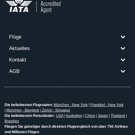
Flüge
Aktuelles
Kontakt
AGB
Die beliebtesten Flugrouten:
München - New York
|
Frankfurt - New York
|
München - Bangkok
|
Zürich - Singapur
Die beliebtesten Reiseländer:
USA
|
Australien
|
China
|
Japan
|
Thailand
|
Brasilien
Fliegen Sie günstiger durch direkten Flugvergleich von über 750 Airlines
und Millionen Flügen